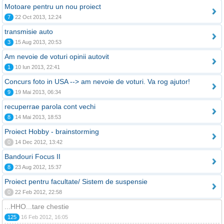
Motoare pentru un nou proiect
7
22 Oct 2013, 12:24
transmisie auto
3
15 Aug 2013, 20:53
Am nevoie de voturi opinii autovit
1
10 Iun 2013, 22:41
Concurs foto in USA --> am nevoie de voturi. Va rog ajutor!
9
19 Mai 2013, 06:34
recuperrae parola cont vechi
8
14 Mai 2013, 18:53
Proiect Hobby - brainstorming
0
14 Dec 2012, 13:42
Bandouri Focus II
8
23 Aug 2012, 15:37
Proiect pentru facultate/ Sistem de suspensie
0
22 Feb 2012, 22:58
...HHO...tare chestie
125
16 Feb 2012, 16:05