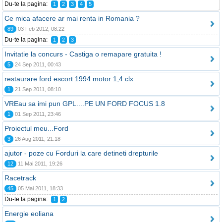
Du-te la pagina:
1
2
3
4
5
Ce mica afacere ar mai renta in Romania ?
89
03 Feb 2012, 08:22
Du-te la pagina:
1
2
3
Invitatie la concurs - Castiga o remapare gratuita !
5
24 Sep 2011, 00:43
restaurare ford escort 1994 motor 1,4 clx
1
21 Sep 2011, 08:10
VREau sa imi pun GPL....PE UN FORD FOCUS 1.8
1
01 Sep 2011, 23:46
Proiectul meu...Ford
3
26 Aug 2011, 21:18
ajutor - poze cu Forduri la care detineti drepturile
12
11 Mai 2011, 19:26
Racetrack
45
05 Mai 2011, 18:33
Du-te la pagina:
1
2
Energie eoliana