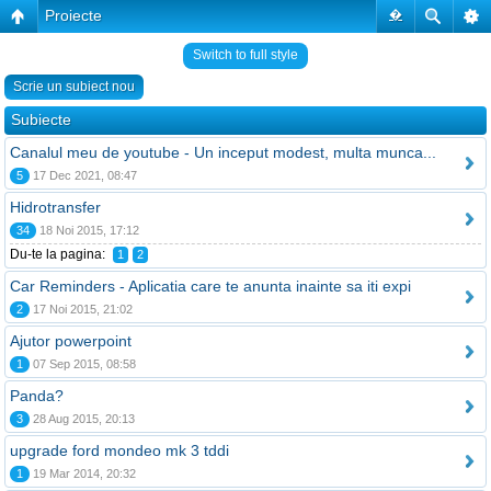
Proiecte
�
Switch to full style
Scrie un subiect nou
Subiecte
Canalul meu de youtube - Un inceput modest, multa munca...
5
17 Dec 2021, 08:47
Hidrotransfer
34
18 Noi 2015, 17:12
Du-te la pagina:
1
2
Car Reminders - Aplicatia care te anunta inainte sa iti expi
2
17 Noi 2015, 21:02
Ajutor powerpoint
1
07 Sep 2015, 08:58
Panda?
3
28 Aug 2015, 20:13
upgrade ford mondeo mk 3 tddi
1
19 Mar 2014, 20:32