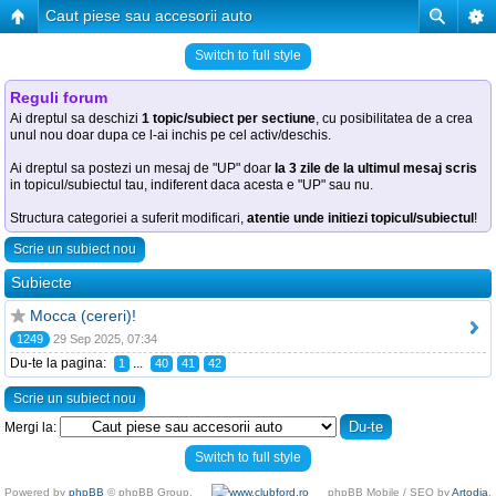
Caut piese sau accesorii auto
Switch to full style
Reguli forum
Ai dreptul sa deschizi
1 topic/subiect per sectiune
, cu posibilitatea de a crea
unul nou doar dupa ce l-ai inchis pe cel activ/deschis.
Ai dreptul sa postezi un mesaj de "UP" doar
la 3 zile de la ultimul mesaj scris
in topicul/subiectul tau, indiferent daca acesta e "UP" sau nu.
Structura categoriei a suferit modificari,
atentie unde initiezi topicul/subiectul
!
Scrie un subiect nou
Subiecte
Mocca (cereri)!
1249
29 Sep 2025, 07:34
Du-te la pagina:
...
1
40
41
42
Scrie un subiect nou
Mergi la:
Switch to full style
Powered by
phpBB
© phpBB Group.
phpBB Mobile / SEO by
Artodia
.