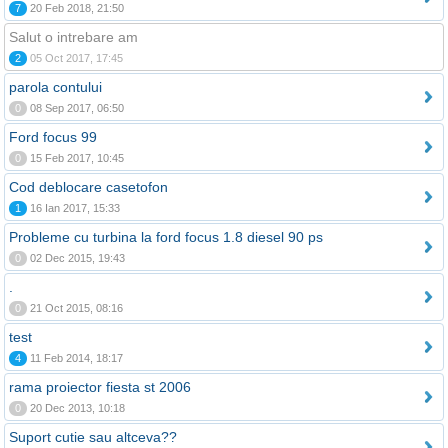
7
20 Feb 2018, 21:50
Salut o intrebare am
2
05 Oct 2017, 17:45
parola contului
0
08 Sep 2017, 06:50
Ford focus 99
0
15 Feb 2017, 10:45
Cod deblocare casetofon
1
16 Ian 2017, 15:33
Probleme cu turbina la ford focus 1.8 diesel 90 ps
0
02 Dec 2015, 19:43
.
0
21 Oct 2015, 08:16
test
4
11 Feb 2014, 18:17
rama proiector fiesta st 2006
0
20 Dec 2013, 10:18
Suport cutie sau altceva??