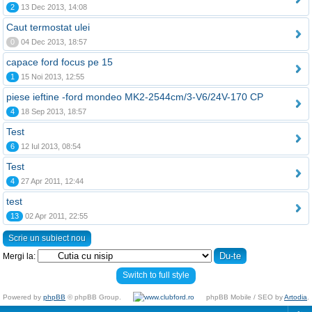
2
13 Dec 2013, 14:08
Caut termostat ulei
0
04 Dec 2013, 18:57
capace ford focus pe 15
1
15 Noi 2013, 12:55
piese ieftine -ford mondeo MK2-2544cm/3-V6/24V-170 CP
4
18 Sep 2013, 18:57
Test
6
12 Iul 2013, 08:54
Test
4
27 Apr 2011, 12:44
test
13
02 Apr 2011, 22:55
Scrie un subiect nou
Mergi la:
Switch to full style
Powered by
phpBB
© phpBB Group.
phpBB Mobile / SEO by
Artodia
.