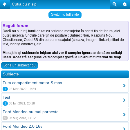
Cutia cu nisip
Switch to full style
Reguli forum
Dacă nu sunteţi familiarizat cu scrierea mesajelor în acest tip de forum, aici
puteţi încerca funcţiile care ţin de postare : Subiect Nou, Răspuns Nou,
Chestionare, CodulBB din corpul mesajului (citeaza, imagini, linkuri, stiluri de
text, iconiţe emotive), etc.
Mesajele şi subiectele iniţiate aici vor fi complet ignorate de către ceilalţi
useri. Această secţiune va fi complet golită la un anumit interval de timp.
Scrie un subiect nou
Subiecte
Fum compartiment motor S.max
1
22 Mar 2022, 19:54
Test
1
05 Iun 2021, 20:18
Ford Mondeo nu mai porneste
0
05 Aug 2018, 17:12
Ford Mondeo 2.0 16v