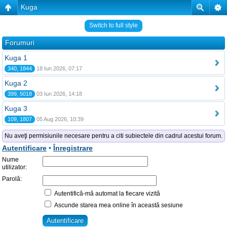
Kuga
Switch to full style
Forumuri
Kuga 1
340, 1844
18 Iun 2026, 07:17
Kuga 2
399, 5018
03 Iun 2026, 14:18
Kuga 3
109, 1807
05 Aug 2026, 10:39
Nu aveţi permisiunile necesare pentru a citi subiectele din cadrul acestui forum.
Autentificare
•
Înregistrare
Nume
utilizator:
Parolă:
Autentifică-mă automat la fiecare vizită
Ascunde starea mea online în această sesiune