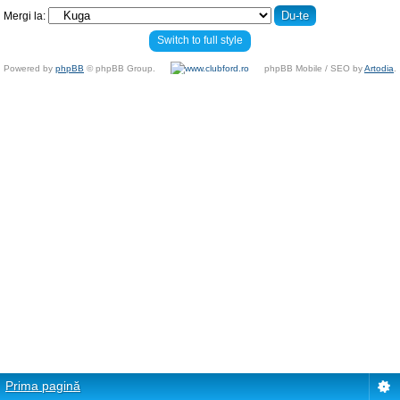
Mergi la:
Switch to full style
Powered by
phpBB
© phpBB Group.
phpBB Mobile / SEO by
Artodia
.
Prima pagină