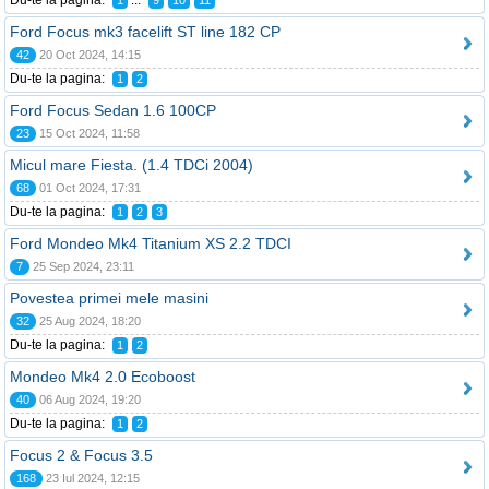
Du-te la pagina:
...
1
9
10
11
Ford Focus mk3 facelift ST line 182 CP
42
20 Oct 2024, 14:15
Du-te la pagina:
1
2
Ford Focus Sedan 1.6 100CP
23
15 Oct 2024, 11:58
Micul mare Fiesta. (1.4 TDCi 2004)
68
01 Oct 2024, 17:31
Du-te la pagina:
1
2
3
Ford Mondeo Mk4 Titanium XS 2.2 TDCI
7
25 Sep 2024, 23:11
Povestea primei mele masini
32
25 Aug 2024, 18:20
Du-te la pagina:
1
2
Mondeo Mk4 2.0 Ecoboost
40
06 Aug 2024, 19:20
Du-te la pagina:
1
2
Focus 2 & Focus 3.5
168
23 Iul 2024, 12:15