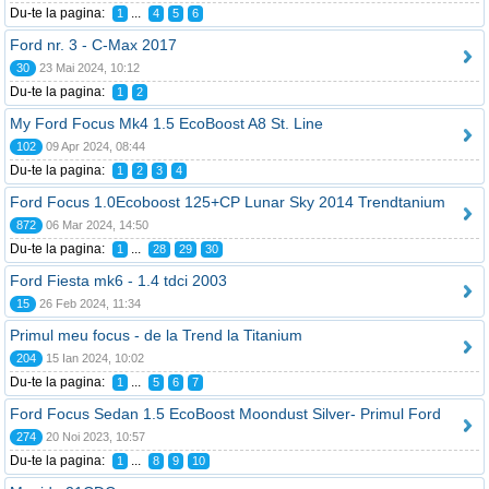
Du-te la pagina:
...
1
4
5
6
Ford nr. 3 - C-Max 2017
30
23 Mai 2024, 10:12
Du-te la pagina:
1
2
My Ford Focus Mk4 1.5 EcoBoost A8 St. Line
102
09 Apr 2024, 08:44
Du-te la pagina:
1
2
3
4
Ford Focus 1.0Ecoboost 125+CP Lunar Sky 2014 Trendtanium
872
06 Mar 2024, 14:50
Du-te la pagina:
...
1
28
29
30
Ford Fiesta mk6 - 1.4 tdci 2003
15
26 Feb 2024, 11:34
Primul meu focus - de la Trend la Titanium
204
15 Ian 2024, 10:02
Du-te la pagina:
...
1
5
6
7
Ford Focus Sedan 1.5 EcoBoost Moondust Silver- Primul Ford
274
20 Noi 2023, 10:57
Du-te la pagina:
...
1
8
9
10