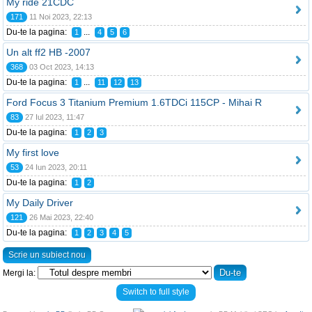
My ride 21CDC
171
11 Noi 2023, 22:13
Du-te la pagina:
...
1
4
5
6
Un alt ff2 HB -2007
368
03 Oct 2023, 14:13
Du-te la pagina:
...
1
11
12
13
Ford Focus 3 Titanium Premium 1.6TDCi 115CP - Mihai R
83
27 Iul 2023, 11:47
Du-te la pagina:
1
2
3
My first love
53
24 Iun 2023, 20:11
Du-te la pagina:
1
2
My Daily Driver
121
26 Mai 2023, 22:40
Du-te la pagina:
1
2
3
4
5
Scrie un subiect nou
Mergi la:
Switch to full style