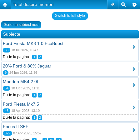
Totul despre membri
�
Switch to full style
Scrie un subiect nou
Subiecte
Ford Fiesta MK8 1.0 EcoBoost
33
18 Iul 2026, 10:47
Du-te la pagina:
1
2
20% Ford & 80% Jaguar
9
24 Iun 2026, 11:36
Mondeo MK4 2.0l
54
10 Oct 2025, 11:11
Du-te la pagina:
1
2
Ford Fiesta Mk7.5
46
18 Apr 2025, 13:10
Du-te la pagina:
1
2
Focus II SEF
322
07 Apr 2025, 15:57