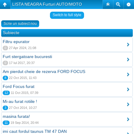
LISTA NEAGRA Furturi AUTO/MOTO
�
Switch to full style
Scrie un subiect nou
Subiecte
Filtru epurator
0
27 Apr 2024, 21:08
Furt stergatoare bucuresti
0
17 Iul 2017, 20:37
Am pierdut cheie de rezerva FORD FOCUS
8
22 Oct 2015, 11:43
Ford Focus furat
12
11 Oct 2015, 07:39
Mi-au furat rotiile !
3
27 Oct 2014, 10:27
masina furata!
11
19 Sep 2014, 20:44
imi caut fordul taunus TM 47 DAN