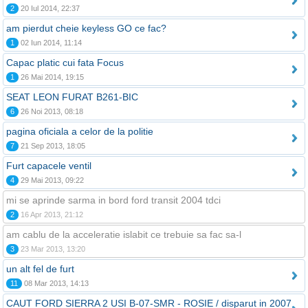
2
20 Iul 2014, 22:37
am pierdut cheie keyless GO ce fac?
1
02 Iun 2014, 11:14
Capac platic cui fata Focus
1
26 Mai 2014, 19:15
SEAT LEON FURAT B261-BIC
6
26 Noi 2013, 08:18
pagina oficiala a celor de la politie
7
21 Sep 2013, 18:05
Furt capacele ventil
4
29 Mai 2013, 09:22
mi se aprinde sarma in bord ford transit 2004 tdci
2
16 Apr 2013, 21:12
am cablu de la acceleratie islabit ce trebuie sa fac sa-l
3
23 Mar 2013, 13:20
un alt fel de furt
11
08 Mar 2013, 14:13
CAUT FORD SIERRA 2 USI B-07-SMR - ROSIE / disparut in 2007