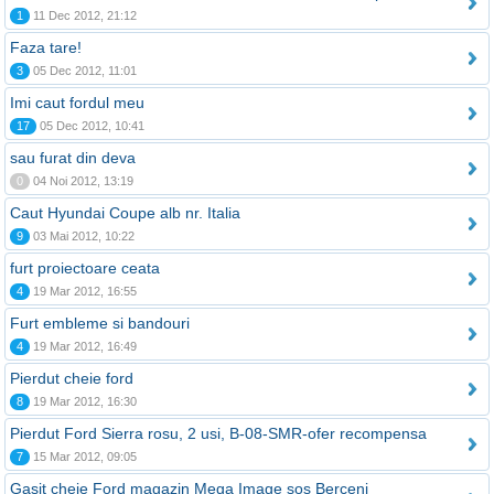
1
11 Dec 2012, 21:12
Faza tare!
3
05 Dec 2012, 11:01
Imi caut fordul meu
17
05 Dec 2012, 10:41
sau furat din deva
0
04 Noi 2012, 13:19
Caut Hyundai Coupe alb nr. Italia
9
03 Mai 2012, 10:22
furt proiectoare ceata
4
19 Mar 2012, 16:55
Furt embleme si bandouri
4
19 Mar 2012, 16:49
Pierdut cheie ford
8
19 Mar 2012, 16:30
Pierdut Ford Sierra rosu, 2 usi, B-08-SMR-ofer recompensa
7
15 Mar 2012, 09:05
Gasit cheie Ford magazin Mega Image sos Berceni