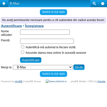
B-Max
Switch to full style
Nu aveţi permisiunile necesare pentru a citi subiectele din cadrul acestui forum.
Autentificare
•
Înregistrare
Nume
utilizator:
Parolă:
Autentifică-mă automat la fiecare vizită
Ascunde starea mea online în această sesiune
Mergi la:
Switch to full style
Powered by
phpBB
© phpBB Group.
phpBB Mobile / SEO by
Artodia
.