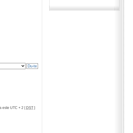
a este UTC + 2 [
DST
]