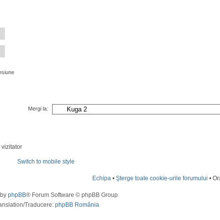
esiune
Mergi la:
vizitator
Switch to mobile style
Echipa
•
Şterge toate cookie-urile forumului
• Or
 by
phpBB
® Forum Software © phpBB Group
anslation/Traducere:
phpBB România