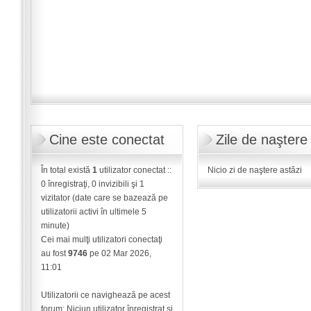
Cine este conectat
Zile de naştere
În total există
1
utilizator conectat ::
Nicio zi de naştere astăzi
0 înregistraţi, 0 invizibili şi 1
vizitator (date care se bazează pe
utilizatorii activi în ultimele 5
minute)
Cei mai mulţi utilizatori conectaţi
au fost
9746
pe 02 Mar 2026,
11:01
Utilizatorii ce navighează pe acest
forum: Niciun utilizator înregistrat şi