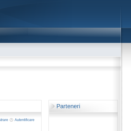
Parteneri
strare
Autentificare