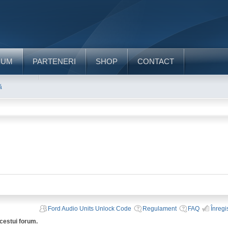
RUM
PARTENERI
SHOP
CONTACT
ă
Ford Audio Units Unlock Code
Regulament
FAQ
Înregi
acestui forum.