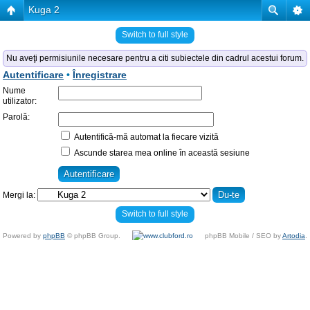
Kuga 2
Switch to full style
Nu aveţi permisiunile necesare pentru a citi subiectele din cadrul acestui forum.
Autentificare
•
Înregistrare
Nume
utilizator:
Parolă:
Autentifică-mă automat la fiecare vizită
Ascunde starea mea online în această sesiune
Mergi la:
Switch to full style
Powered by
phpBB
© phpBB Group.
phpBB Mobile / SEO by
Artodia
.