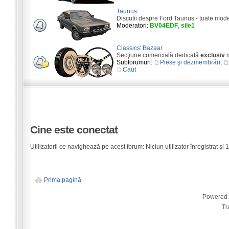
Taunus
Discutii despre Ford Taunus - toate mod
Moderatori:
BV04EDF
,
sile1
Classics' Bazaar
Secţiune comercială dedicată
exclusiv
m
Subforumuri:
Piese şi dezmembrări
,
Caut
Cine este conectat
Utilizatorii ce navighează pe acest forum: Niciun utilizator înregistrat şi 1 
Prima pagină
Powered
Tr