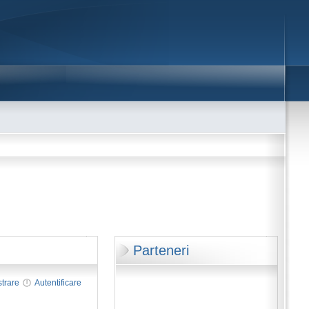
Parteneri
strare
Autentificare