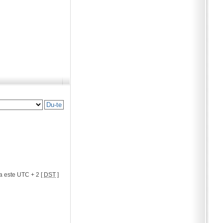
a este UTC + 2 [
DST
]