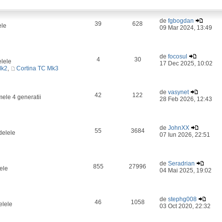
de
fgbogdan
39
628
ele
09 Mar 2024, 13:49
de
focosul
4
30
elele
17 Dec 2025, 10:02
Mk2
,
Cortina TC Mk3
de
vasynet
42
122
mele 4 generatii
28 Feb 2026, 12:43
de
JohnXX
55
3684
delele
07 Iun 2026, 22:51
de
Seradrian
855
27996
ele
04 Mai 2025, 19:02
de
stephg008
46
1058
elele
03 Oct 2020, 22:32