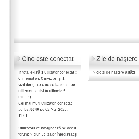
Cine este conectat
Zile de naştere
În total există
1
utilizator conectat ::
Nicio zi de naştere astăzi
0 înregistraţi, 0 invizibili şi 1
vizitator (date care se bazează pe
utilizatorii activi în ultimele 5
minute)
Cei mai mulţi utilizatori conectaţi
au fost
9746
pe 02 Mar 2026,
11:01
Utilizatorii ce navighează pe acest
forum: Niciun utilizator înregistrat şi