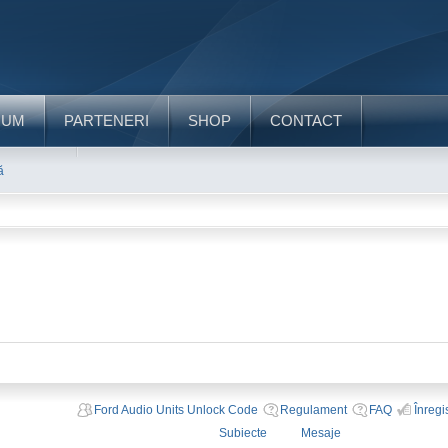
RUM
PARTENERI
SHOP
CONTACT
ă
Ford Audio Units Unlock Code
Regulament
FAQ
Înregi
Subiecte
Mesaje