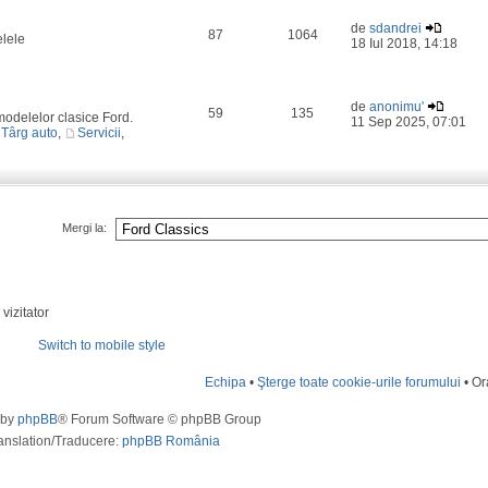
de
sdandrei
87
1064
elele
18 Iul 2018, 14:18
de
anonimu'
59
135
odelelor clasice Ford.
11 Sep 2025, 07:01
Târg auto
,
Servicii
,
Mergi la:
vizitator
Switch to mobile style
Echipa
•
Şterge toate cookie-urile forumului
• Or
 by
phpBB
® Forum Software © phpBB Group
anslation/Traducere:
phpBB România