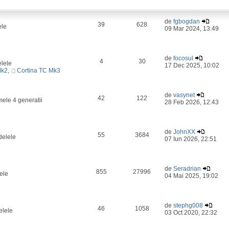
de
fgbogdan
39
628
ele
09 Mar 2024, 13:49
de
focosul
4
30
elele
17 Dec 2025, 10:02
Mk2
,
Cortina TC Mk3
de
vasynet
42
122
mele 4 generatii
28 Feb 2026, 12:43
de
JohnXX
55
3684
delele
07 Iun 2026, 22:51
de
Seradrian
855
27996
ele
04 Mai 2025, 19:02
de
stephg008
46
1058
elele
03 Oct 2020, 22:32