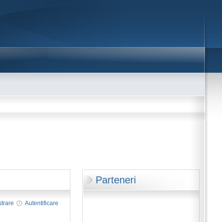
Parteneri
strare
Autentificare