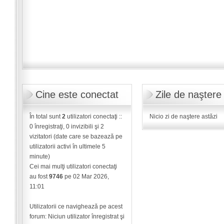
Cine este conectat
Zile de naştere
În total sunt
2
utilizatori conectaţi ::
Nicio zi de naştere astăzi
0 înregistraţi, 0 invizibili şi 2
vizitatori (date care se bazează pe
utilizatorii activi în ultimele 5
minute)
Cei mai mulţi utilizatori conectaţi
au fost
9746
pe 02 Mar 2026,
11:01
Utilizatorii ce navighează pe acest
forum: Niciun utilizator înregistrat şi