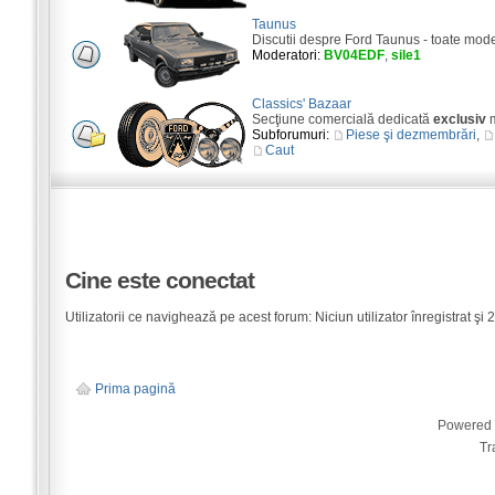
Taunus
Discutii despre Ford Taunus - toate mod
Moderatori:
BV04EDF
,
sile1
Classics' Bazaar
Secţiune comercială dedicată
exclusiv
m
Subforumuri:
Piese şi dezmembrări
,
Caut
Cine este conectat
Utilizatorii ce navighează pe acest forum: Niciun utilizator înregistrat şi 2 
Prima pagină
Powered
Tr