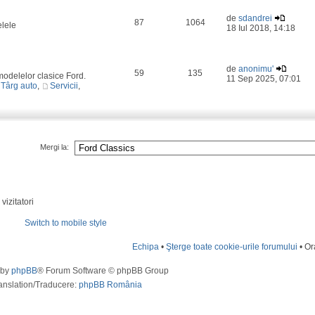
de
sdandrei
87
1064
elele
18 Iul 2018, 14:18
de
anonimu'
59
135
odelelor clasice Ford.
11 Sep 2025, 07:01
Târg auto
,
Servicii
,
Mergi la:
vizitatori
Switch to mobile style
Echipa
•
Şterge toate cookie-urile forumului
• Or
 by
phpBB
® Forum Software © phpBB Group
anslation/Traducere:
phpBB România