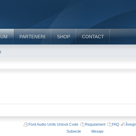
RUM
PARTENERI
SHOP
CONTACT
ă
Ford Audio Units Unlock Code
Regulament
FAQ
Înregi
Subiecte
Mesaje