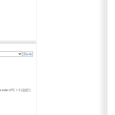
a este UTC + 2 [
DST
]