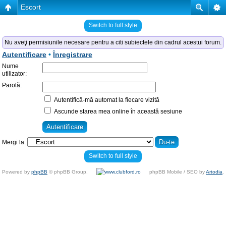
Escort
Switch to full style
Nu aveţi permisiunile necesare pentru a citi subiectele din cadrul acestui forum.
Autentificare
•
Înregistrare
Nume
utilizator:
Parolă:
Autentifică-mă automat la fiecare vizită
Ascunde starea mea online în această sesiune
Mergi la:
Switch to full style
Powered by
phpBB
© phpBB Group.
phpBB Mobile / SEO by
Artodia
.