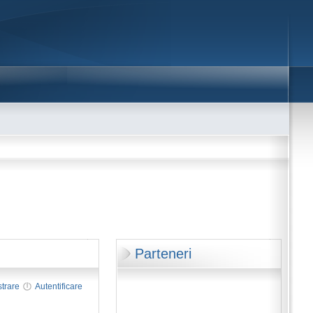
Parteneri
strare
Autentificare