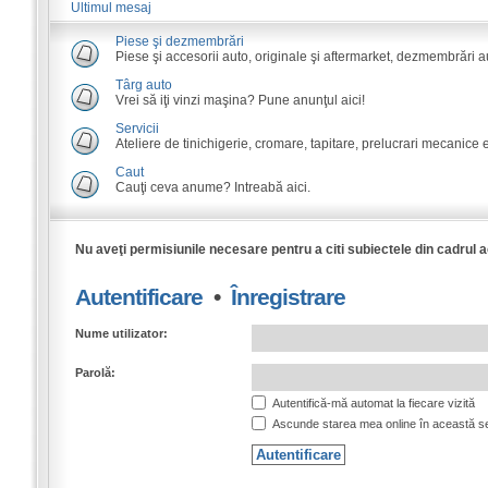
Ultimul mesaj
Piese şi dezmembrări
Piese şi accesorii auto, originale şi aftermarket, dezmembrări a
Târg auto
Vrei să iţi vinzi maşina? Pune anunţul aici!
Servicii
Ateliere de tinichigerie, cromare, tapitare, prelucrari mecanice e
Caut
Cauţi ceva anume? Intreabă aici.
Nu aveţi permisiunile necesare pentru a citi subiectele din cadrul 
Autentificare
•
Înregistrare
Nume utilizator:
Parolă:
Autentifică-mă automat la fiecare vizită
Ascunde starea mea online în această s