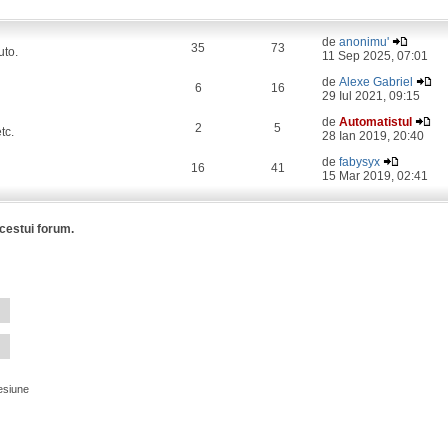
de
anonimu'
35
73
uto.
11 Sep 2025, 07:01
de
Alexe Gabriel
6
16
29 Iul 2021, 09:15
de
Automatistul
2
5
tc.
28 Ian 2019, 20:40
de
fabysyx
16
41
15 Mar 2019, 02:41
acestui forum.
esiune