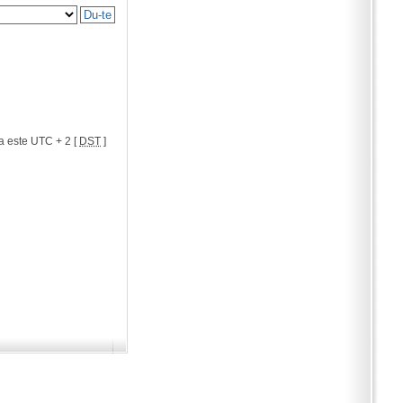
a este UTC + 2 [
DST
]