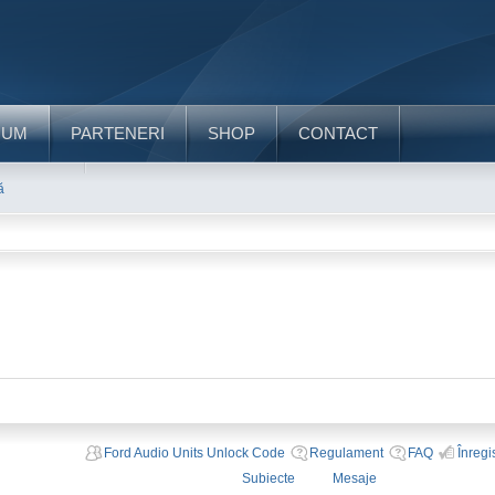
RUM
PARTENERI
SHOP
CONTACT
ă
Ford Audio Units Unlock Code
Regulament
FAQ
Înregi
Subiecte
Mesaje