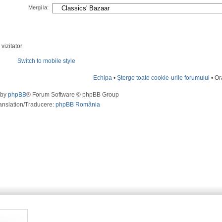
Mergi la:
vizitator
Switch to mobile style
Echipa
•
Şterge toate cookie-urile forumului
• Or
 by
phpBB
® Forum Software © phpBB Group
anslation/Traducere:
phpBB România