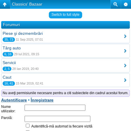
Classics' Bazaar
Switch to full style
Forumuri
Piese şi dezmembrări
35, 73
11 Sep 2025, 07:01
Târg auto
6, 16
29 Iul 2021, 09:15
Servicii
2, 5
28 Ian 2019, 20:40
Caut
16, 41
15 Mar 2019, 02:41
Nu aveţi permisiunile necesare pentru a citi subiectele din cadrul acestui forum.
Autentificare
•
Înregistrare
Nume
utilizator:
Parolă:
Autentifică-mă automat la fiecare vizită