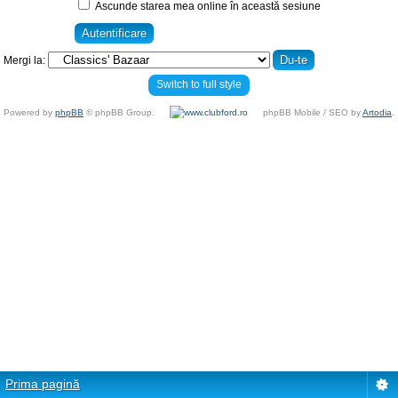
Ascunde starea mea online în această sesiune
Mergi la:
Switch to full style
Powered by
phpBB
© phpBB Group.
phpBB Mobile / SEO by
Artodia
.
Prima pagină