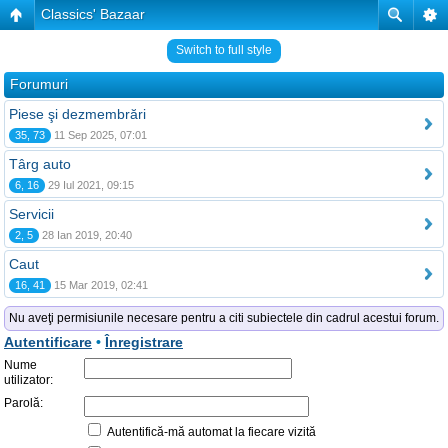
Classics' Bazaar
Switch to full style
Forumuri
Piese şi dezmembrări
35, 73
11 Sep 2025, 07:01
Târg auto
6, 16
29 Iul 2021, 09:15
Servicii
2, 5
28 Ian 2019, 20:40
Caut
16, 41
15 Mar 2019, 02:41
Nu aveţi permisiunile necesare pentru a citi subiectele din cadrul acestui forum.
Autentificare
•
Înregistrare
Nume
utilizator:
Parolă:
Autentifică-mă automat la fiecare vizită