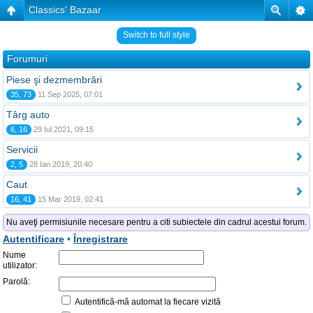
Classics' Bazaar
Switch to full style
Forumuri
Piese şi dezmembrări
35, 73
11 Sep 2025, 07:01
Târg auto
6, 16
29 Iul 2021, 09:15
Servicii
2, 5
28 Ian 2019, 20:40
Caut
16, 41
15 Mar 2019, 02:41
Nu aveţi permisiunile necesare pentru a citi subiectele din cadrul acestui forum.
Autentificare
•
Înregistrare
Nume
utilizator:
Parolă:
Autentifică-mă automat la fiecare vizită