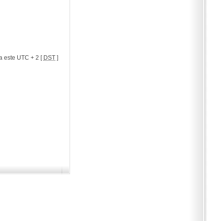
a este UTC + 2 [
DST
]