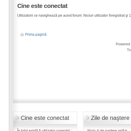
Cine este conectat
Utilizatorii ce navighează pe acest forum: Niciun utilizator înregistrat şi 1 
Prima pagină
Powered
Tr
Cine este conectat
Zile de naştere
În total există
1
utilizator conectat ::
Nicio zi de naştere astăzi