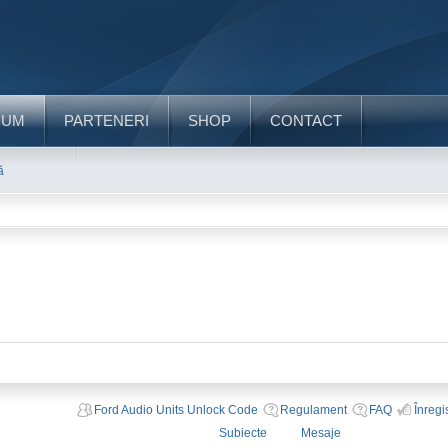
RUM
PARTENERI
SHOP
CONTACT
ă
Ford Audio Units Unlock Code
Regulament
FAQ
Înregi
Subiecte
Mesaje