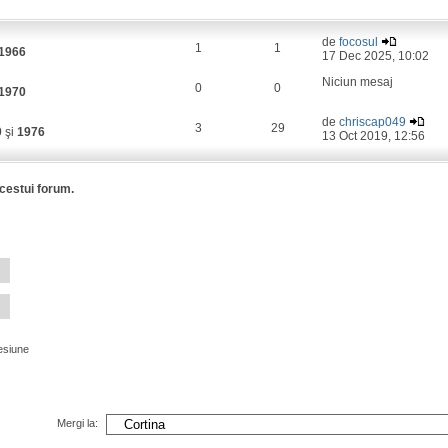
de
focosul
1
1
1966
17 Dec 2025, 10:02
Niciun mesaj
0
0
1970
de
chriscap049
3
29
0
şi
1976
13 Oct 2019, 12:56
acestui forum.
esiune
Mergi la: