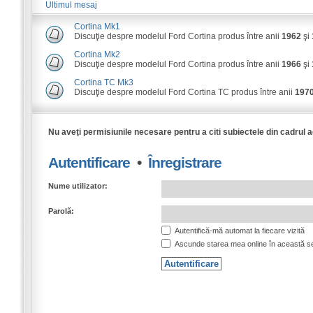
Ultimul mesaj
Cortina Mk1
Discuţie despre modelul Ford Cortina produs între anii
1962
şi
Cortina Mk2
Discuţie despre modelul Ford Cortina produs între anii
1966
şi
Cortina TC Mk3
Discuţie despre modelul Ford Cortina TC produs între anii
197
Nu aveţi permisiunile necesare pentru a citi subiectele din cadrul 
Autentificare
•
Înregistrare
Nume utilizator:
Parolă:
Autentifică-mă automat la fiecare vizită
Ascunde starea mea online în această s