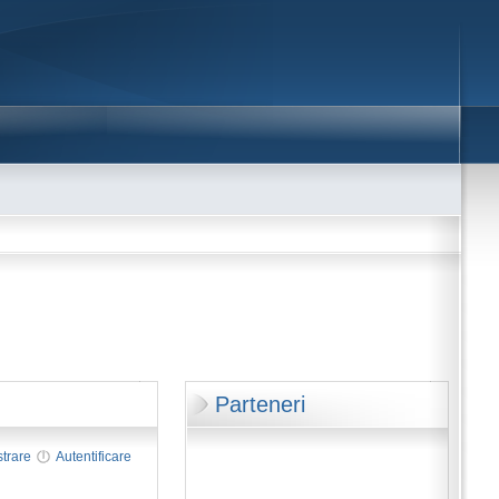
Parteneri
strare
Autentificare