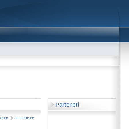
Parteneri
strare
Autentificare