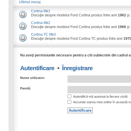
Ultimul mesaj
Cortina Mk1
Discuţie despre modelul Ford Cortina produs între anii
1962
şi
Cortina Mk2
Discuţie despre modelul Ford Cortina produs între anii
1966
şi
Cortina TC Mk3
Discuţie despre modelul Ford Cortina TC produs între anii
197
Nu aveţi permisiunile necesare pentru a citi subiectele din cadrul 
Autentificare
•
Înregistrare
Nume utilizator:
Parolă:
Autentifică-mă automat la fiecare vizită
Ascunde starea mea online în această s