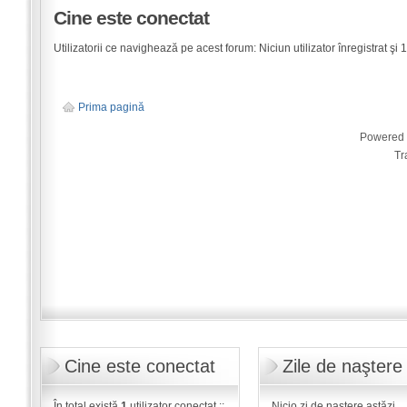
Cine este conectat
Utilizatorii ce navighează pe acest forum: Niciun utilizator înregistrat şi 1 
Prima pagină
Powered
Tr
Cine este conectat
Zile de naştere
În total există
1
utilizator conectat ::
Nicio zi de naştere astăzi