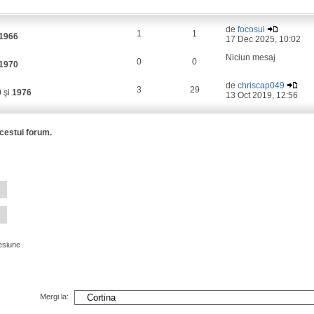
de
focosul
1
1
1966
17 Dec 2025, 10:02
Niciun mesaj
0
0
1970
de
chriscap049
3
29
0
şi
1976
13 Oct 2019, 12:56
acestui forum.
esiune
Mergi la: