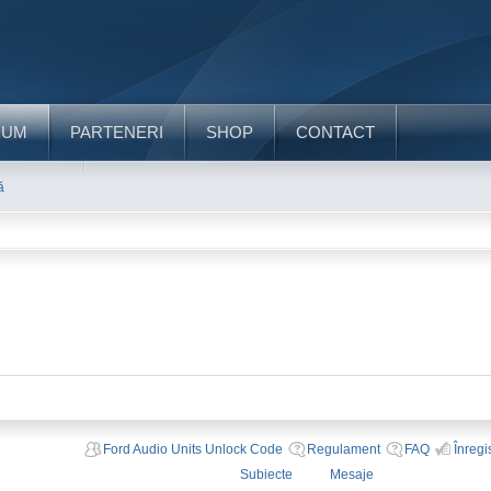
RUM
PARTENERI
SHOP
CONTACT
ă
Ford Audio Units Unlock Code
Regulament
FAQ
Înregi
Subiecte
Mesaje