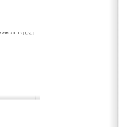
a este UTC + 2 [
DST
]