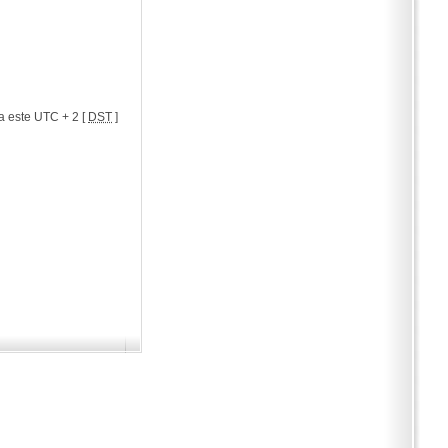
a este UTC + 2 [
DST
]