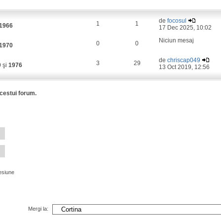
de
focosul
1
1
1966
17 Dec 2025, 10:02
Niciun mesaj
0
0
1970
de
chriscap049
3
29
0
şi
1976
13 Oct 2019, 12:56
acestui forum.
esiune
Mergi la: