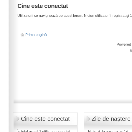
Cine este conectat
Utilizatorii ce navighează pe acest forum: Niciun utilizator înregistrat şi 1 
Prima pagină
Powered
Tr
Cine este conectat
Zile de naştere
În total există
1
utilizator conectat ::
Nicio zi de naştere astăzi