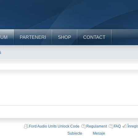
RUM
PARTENERI
SHOP
CONTACT
ă
Ford Audio Units Unlock Code
Regulament
FAQ
Înregi
Subiecte
Mesaje