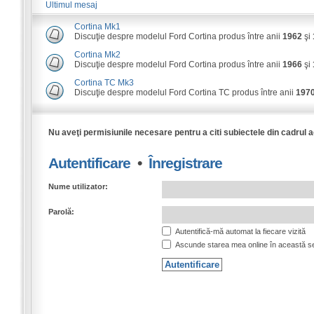
Ultimul mesaj
Cortina Mk1
Discuţie despre modelul Ford Cortina produs între anii
1962
şi
Cortina Mk2
Discuţie despre modelul Ford Cortina produs între anii
1966
şi
Cortina TC Mk3
Discuţie despre modelul Ford Cortina TC produs între anii
197
Nu aveţi permisiunile necesare pentru a citi subiectele din cadrul 
Autentificare
•
Înregistrare
Nume utilizator:
Parolă:
Autentifică-mă automat la fiecare vizită
Ascunde starea mea online în această s