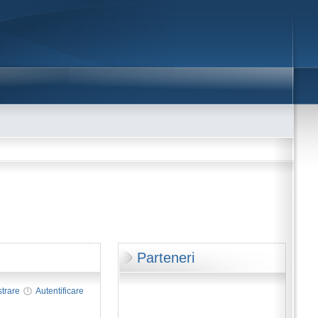
Parteneri
strare
Autentificare