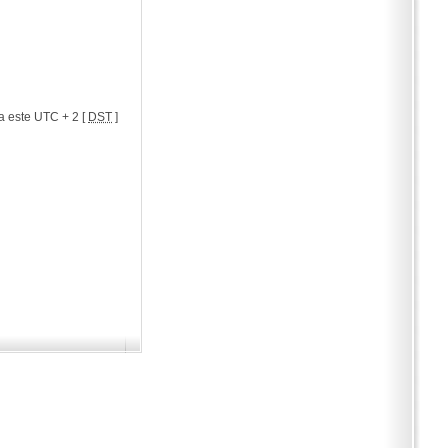
a este UTC + 2 [
DST
]