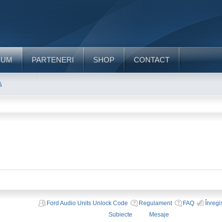
RUM
PARTENERI
SHOP
CONTACT
ă
Ford Audio Units Unlock Code
Regulament
FAQ
Înregi
Subiecte
Mesaje