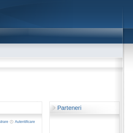
Parteneri
strare
Autentificare