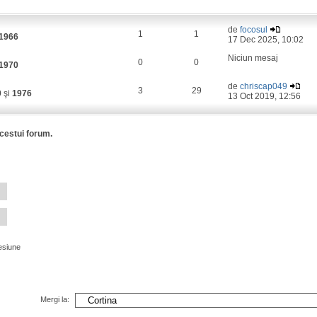
de
focosul
1
1
1966
17 Dec 2025, 10:02
Niciun mesaj
0
0
1970
de
chriscap049
3
29
0
şi
1976
13 Oct 2019, 12:56
acestui forum.
esiune
Mergi la: