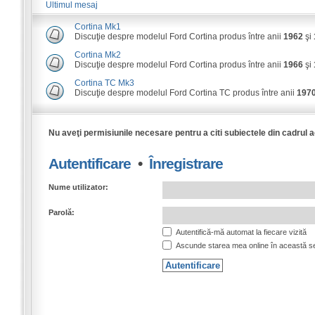
Ultimul mesaj
Cortina Mk1
Discuţie despre modelul Ford Cortina produs între anii
1962
şi
Cortina Mk2
Discuţie despre modelul Ford Cortina produs între anii
1966
şi
Cortina TC Mk3
Discuţie despre modelul Ford Cortina TC produs între anii
197
Nu aveţi permisiunile necesare pentru a citi subiectele din cadrul 
Autentificare
•
Înregistrare
Nume utilizator:
Parolă:
Autentifică-mă automat la fiecare vizită
Ascunde starea mea online în această s