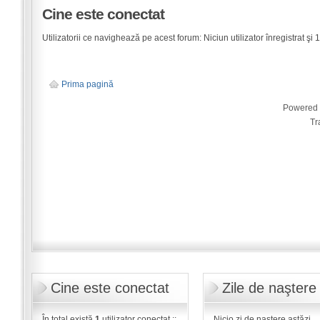
Cine este conectat
Utilizatorii ce navighează pe acest forum: Niciun utilizator înregistrat şi 1 
Prima pagină
Powered
Tr
Cine este conectat
Zile de naştere
În total există
1
utilizator conectat ::
Nicio zi de naştere astăzi