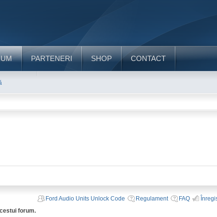
RUM
PARTENERI
SHOP
CONTACT
ă
Ford Audio Units Unlock Code
Regulament
FAQ
Înregi
acestui forum.