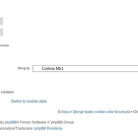
esiune
Mergi la:
vizitator
Switch to mobile style
Echipa
•
Şterge toate cookie-urile forumului
• Or
 by
phpBB
® Forum Software © phpBB Group
anslation/Traducere:
phpBB România