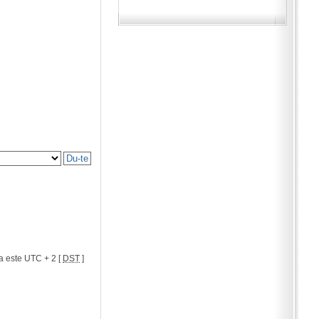
a este UTC + 2 [
DST
]