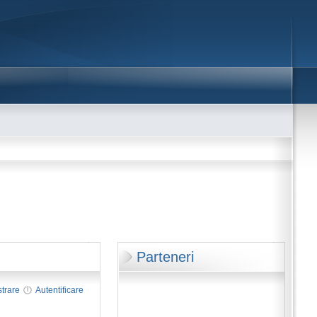
Parteneri
strare
Autentificare