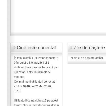
Cine este conectat
Zile de naştere
În total există
1
utilizator conectat ::
Nicio zi de naştere astăzi
0 înregistraţi, 0 invizibili şi 1
vizitator (date care se bazează pe
utilizatorii activi în ultimele 5
minute)
Cei mai mulţi utilizatori conectaţi
au fost
9746
pe 02 Mar 2026,
11:01
Utilizatorii ce navighează pe acest
forum: Niciun utilizator înregistrat şi