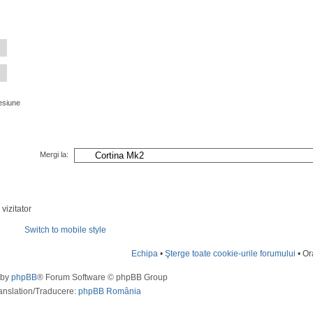
esiune
Mergi la:
vizitator
Switch to mobile style
Echipa
•
Şterge toate cookie-urile forumului
• Or
 by
phpBB
® Forum Software © phpBB Group
anslation/Traducere:
phpBB România