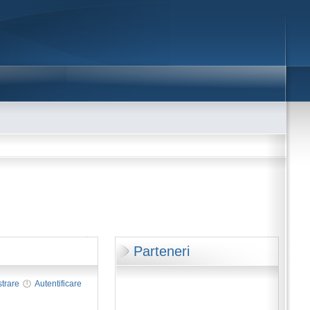
Parteneri
strare
Autentificare