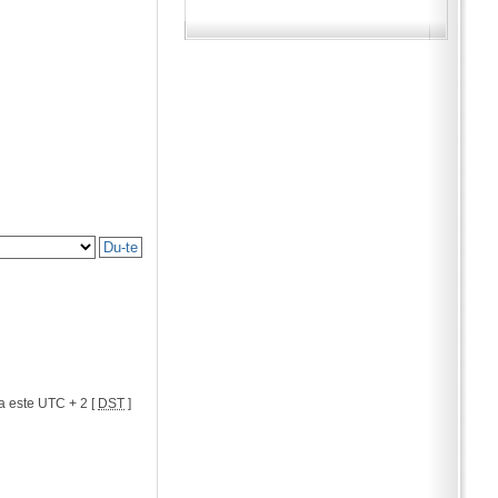
a este UTC + 2 [
DST
]