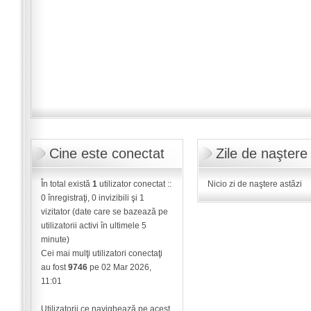
Cine este conectat
Zile de naştere
În total există
1
utilizator conectat ::
Nicio zi de naştere astăzi
0 înregistraţi, 0 invizibili şi 1
vizitator (date care se bazează pe
utilizatorii activi în ultimele 5
minute)
Cei mai mulţi utilizatori conectaţi
au fost
9746
pe 02 Mar 2026,
11:01
Utilizatorii ce navighează pe acest