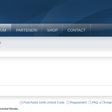
RUM
PARTENERI
SHOP
CONTACT
ă
Ford Audio Units Unlock Code
Regulament
FAQ
Înregi
acestui forum.