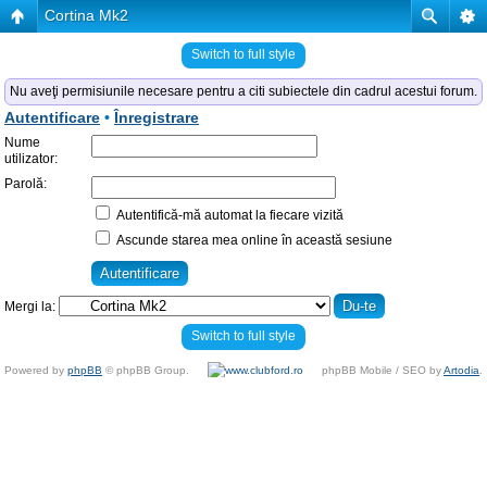
Cortina Mk2
Switch to full style
Nu aveţi permisiunile necesare pentru a citi subiectele din cadrul acestui forum.
Autentificare
•
Înregistrare
Nume
utilizator:
Parolă:
Autentifică-mă automat la fiecare vizită
Ascunde starea mea online în această sesiune
Mergi la:
Switch to full style
Powered by
phpBB
© phpBB Group.
phpBB Mobile / SEO by
Artodia
.