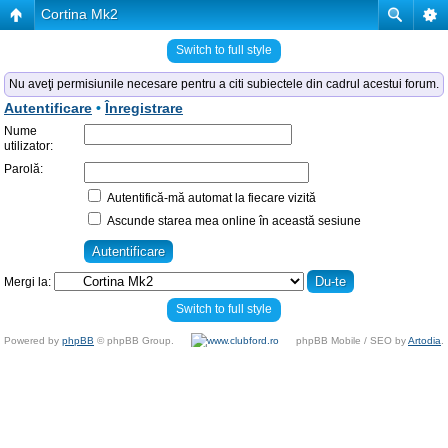
Cortina Mk2
Switch to full style
Nu aveţi permisiunile necesare pentru a citi subiectele din cadrul acestui forum.
Autentificare
•
Înregistrare
Nume
utilizator:
Parolă:
Autentifică-mă automat la fiecare vizită
Ascunde starea mea online în această sesiune
Mergi la:
Switch to full style
Powered by
phpBB
© phpBB Group.
phpBB Mobile / SEO by
Artodia
.