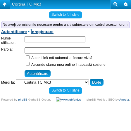
Cortina TC Mk3
Switch to full style
Nu aveţi permisiunile necesare pentru a citi subiectele din cadrul acestui forum.
Autentificare
•
Înregistrare
Nume
utilizator:
Parolă:
Autentifică-mă automat la fiecare vizită
Ascunde starea mea online în această sesiune
Mergi la:
Switch to full style
Powered by
phpBB
© phpBB Group.
phpBB Mobile / SEO by
Artodia
.