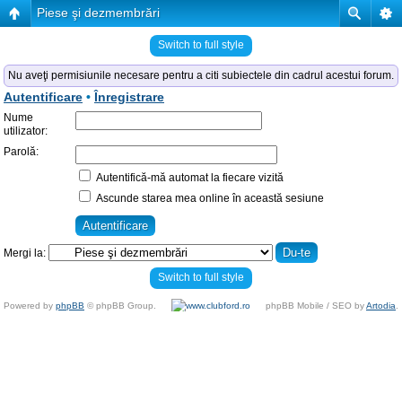
Piese şi dezmembrări
Switch to full style
Nu aveţi permisiunile necesare pentru a citi subiectele din cadrul acestui forum.
Autentificare
•
Înregistrare
Nume
utilizator:
Parolă:
Autentifică-mă automat la fiecare vizită
Ascunde starea mea online în această sesiune
Mergi la:
Switch to full style
Powered by
phpBB
© phpBB Group.
phpBB Mobile / SEO by
Artodia
.