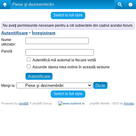
Piese şi dezmembrări
Switch to full style
Nu aveţi permisiunile necesare pentru a citi subiectele din cadrul acestui forum.
Autentificare
•
Înregistrare
Nume
utilizator:
Parolă:
Autentifică-mă automat la fiecare vizită
Ascunde starea mea online în această sesiune
Mergi la:
Switch to full style
Powered by
phpBB
© phpBB Group.
phpBB Mobile / SEO by
Artodia
.