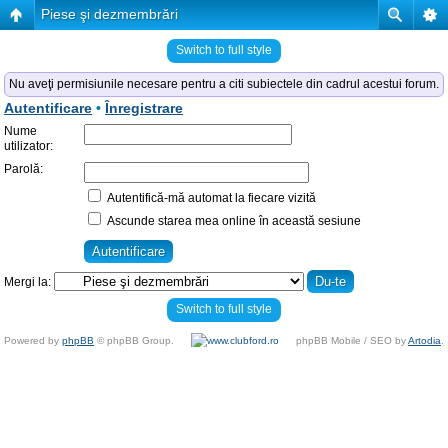
Piese şi dezmembrări
Switch to full style
Nu aveţi permisiunile necesare pentru a citi subiectele din cadrul acestui forum.
Autentificare
•
Înregistrare
Nume
utilizator:
Parolă:
Autentifică-mă automat la fiecare vizită
Ascunde starea mea online în această sesiune
Mergi la:
Switch to full style
Powered by
phpBB
© phpBB Group.
phpBB Mobile / SEO by
Artodia
.