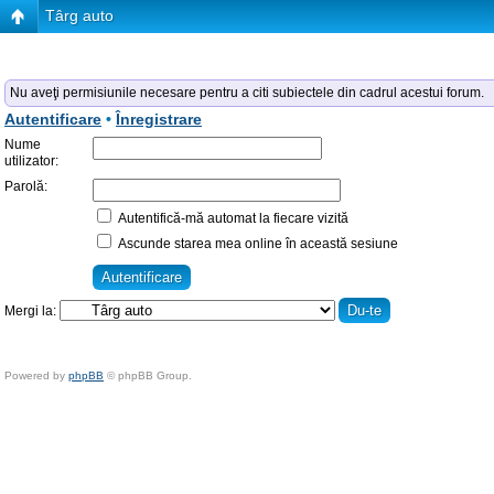
Târg auto
Nu aveţi permisiunile necesare pentru a citi subiectele din cadrul acestui forum.
Autentificare
•
Înregistrare
Nume
utilizator:
Parolă:
Autentifică-mă automat la fiecare vizită
Ascunde starea mea online în această sesiune
Mergi la:
Powered by
phpBB
© phpBB Group.