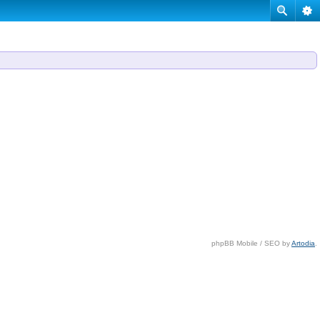
phpBB Mobile / SEO by
Artodia
.