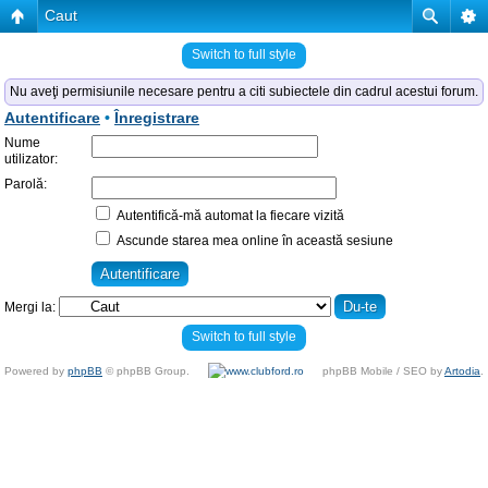
Caut
Switch to full style
Nu aveţi permisiunile necesare pentru a citi subiectele din cadrul acestui forum.
Autentificare
•
Înregistrare
Nume
utilizator:
Parolă:
Autentifică-mă automat la fiecare vizită
Ascunde starea mea online în această sesiune
Mergi la:
Switch to full style
Powered by
phpBB
© phpBB Group.
phpBB Mobile / SEO by
Artodia
.