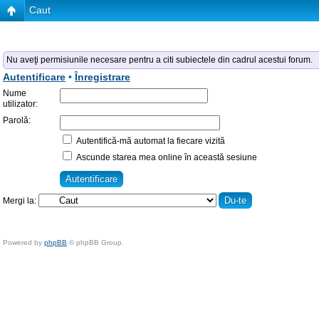
Caut
Nu aveţi permisiunile necesare pentru a citi subiectele din cadrul acestui forum.
Autentificare
•
Înregistrare
Nume
utilizator:
Parolă:
Autentifică-mă automat la fiecare vizită
Ascunde starea mea online în această sesiune
Mergi la:
Powered by
phpBB
© phpBB Group.