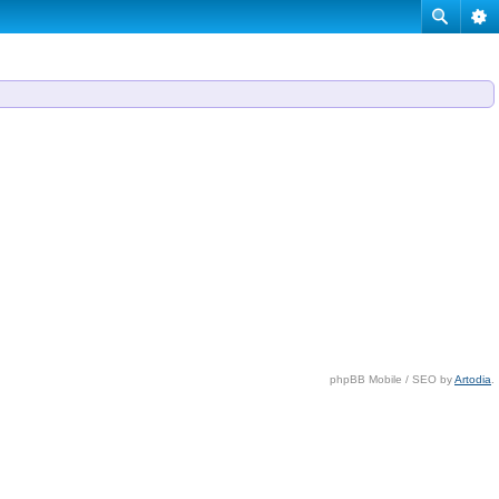
phpBB Mobile / SEO by
Artodia
.