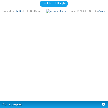
Switch to full style
Powered by
phpBB
© phpBB Group.
phpBB Mobile / SEO by
Artodia
.
Prima pagină