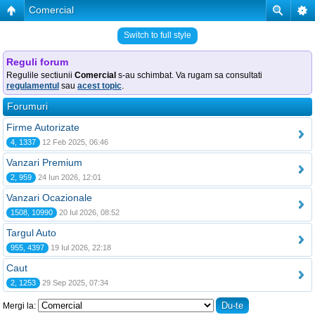
Comercial
Switch to full style
Reguli forum
Regulile sectiunii
Comercial
s-au schimbat. Va rugam sa consultati
regulamentul
sau
acest topic
.
Forumuri
Firme Autorizate
4, 1337
12 Feb 2025, 06:46
Vanzari Premium
2, 959
24 Iun 2026, 12:01
Vanzari Ocazionale
1508, 10990
20 Iul 2026, 08:52
Targul Auto
955, 4397
19 Iul 2026, 22:18
Caut
2, 1253
29 Sep 2025, 07:34
Mergi la: