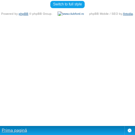
Switch to full style
Powered by
phpBB
© phpBB Group.
phpBB Mobile / SEO by
Artodia
.
Prima pagină