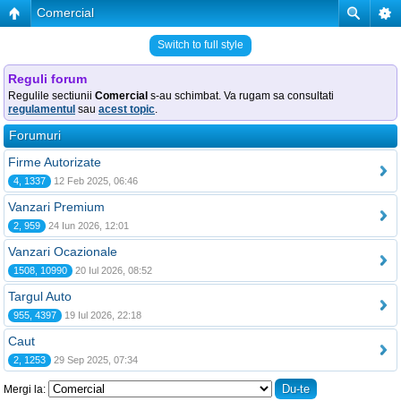
Comercial
Switch to full style
Reguli forum
Regulile sectiunii
Comercial
s-au schimbat. Va rugam sa consultati
regulamentul
sau
acest topic
.
Forumuri
Firme Autorizate
4, 1337
12 Feb 2025, 06:46
Vanzari Premium
2, 959
24 Iun 2026, 12:01
Vanzari Ocazionale
1508, 10990
20 Iul 2026, 08:52
Targul Auto
955, 4397
19 Iul 2026, 22:18
Caut
2, 1253
29 Sep 2025, 07:34
Mergi la: