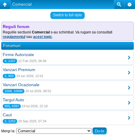
Comercial
Switch to full style
Reguli forum
Regulile sectiunii
Comercial
s-au schimbat. Va rugam sa consultati
regulamentul
sau
acest topic
.
Forumuri
Firme Autorizate
4, 1337
12 Feb 2025, 06:46
Vanzari Premium
2, 959
24 Iun 2026, 12:01
Vanzari Ocazionale
1508, 10990
20 Iul 2026, 08:52
Targul Auto
955, 4397
19 Iul 2026, 22:18
Caut
2, 1253
29 Sep 2025, 07:34
Mergi la: