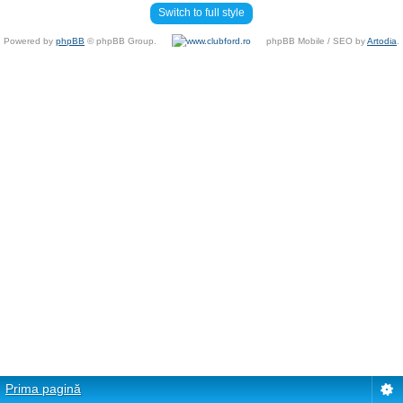
Switch to full style
Powered by
phpBB
© phpBB Group.
phpBB Mobile / SEO by
Artodia
.
Prima pagină