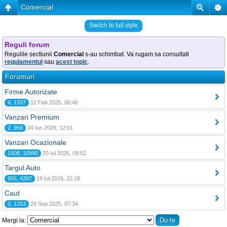
Comercial
Switch to full style
Reguli forum
Regulile sectiunii
Comercial
s-au schimbat. Va rugam sa consultati
regulamentul
sau
acest topic
.
Forumuri
Firme Autorizate
4, 1337
12 Feb 2025, 06:46
Vanzari Premium
2, 959
24 Iun 2026, 12:01
Vanzari Ocazionale
1508, 10990
20 Iul 2026, 08:52
Targul Auto
955, 4397
19 Iul 2026, 22:18
Caut
2, 1253
29 Sep 2025, 07:34
Mergi la: