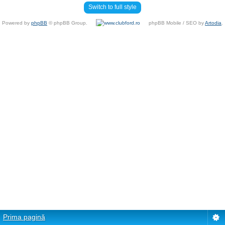
Switch to full style
Powered by
phpBB
© phpBB Group.
phpBB Mobile / SEO by
Artodia
.
Prima pagină