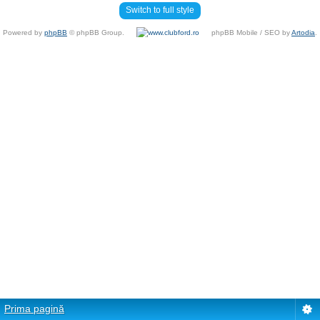
Switch to full style
Powered by
phpBB
© phpBB Group.
phpBB Mobile / SEO by
Artodia
.
Prima pagină