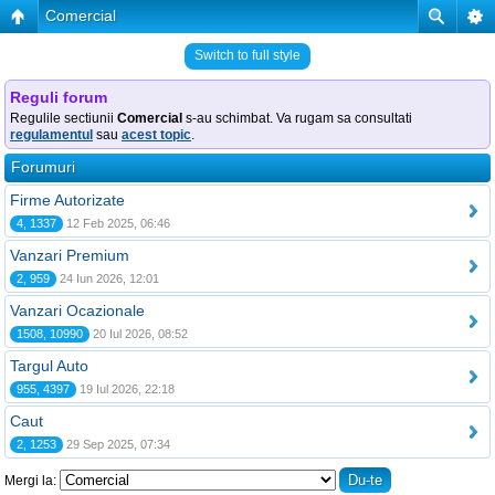
Comercial
Switch to full style
Reguli forum
Regulile sectiunii
Comercial
s-au schimbat. Va rugam sa consultati
regulamentul
sau
acest topic
.
Forumuri
Firme Autorizate
4, 1337
12 Feb 2025, 06:46
Vanzari Premium
2, 959
24 Iun 2026, 12:01
Vanzari Ocazionale
1508, 10990
20 Iul 2026, 08:52
Targul Auto
955, 4397
19 Iul 2026, 22:18
Caut
2, 1253
29 Sep 2025, 07:34
Mergi la: