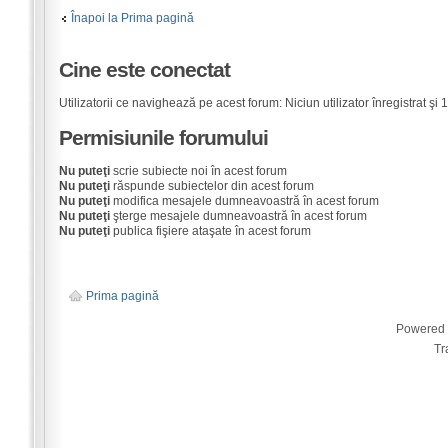
Înapoi la Prima pagină
Cine este conectat
Utilizatorii ce navighează pe acest forum: Niciun utilizator înregistrat şi 1 
Permisiunile forumului
Nu puteţi
scrie subiecte noi în acest forum
Nu puteţi
răspunde subiectelor din acest forum
Nu puteţi
modifica mesajele dumneavoastră în acest forum
Nu puteţi
şterge mesajele dumneavoastră în acest forum
Nu puteţi
publica fişiere ataşate în acest forum
Prima pagină
Powered
Tr