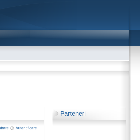
Parteneri
strare
Autentificare