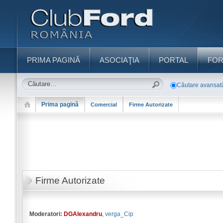
PRIMA PAGINĂ
ASOCIAŢIA
PORTAL
FO
Căutare avansat
Prima pagină
Comercial
Firme Autorizate
Firme Autorizate
Moderatori:
DGAlexandru
,
verga_Cip