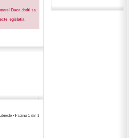
onare! Daca doriti sa
cte legislatia
subiecte • Pagina
1
din
1