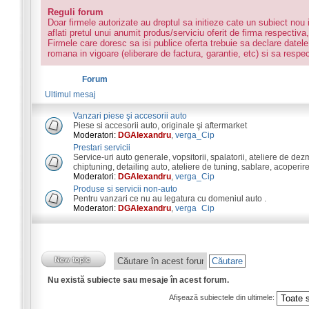
Reguli forum
Doar firmele autorizate au dreptul sa initieze cate un subiect nou 
aflati pretul unui anumit produs/serviciu oferit de firma respectiva, 
Firmele care doresc sa isi publice oferta trebuie sa declare datele
romana in vigoare (eliberare de factura, garantie, etc) si sa respe
Forum
Ultimul mesaj
Vanzari piese şi accesorii auto
Piese si accesorii auto, originale şi aftermarket
Moderatori:
DGAlexandru
,
verga_Cip
Prestari servicii
Service-uri auto generale, vopsitorii, spalatorii, ateliere de dez
chiptuning, detailing auto, ateliere de tuning, sablare, acoperire
Moderatori:
DGAlexandru
,
verga_Cip
Produse si servicii non-auto
Pentru vanzari ce nu au legatura cu domeniul auto .
Moderatori:
DGAlexandru
,
verga_Cip
Nu există subiecte sau mesaje în acest forum.
Afişează subiectele din ultimele: