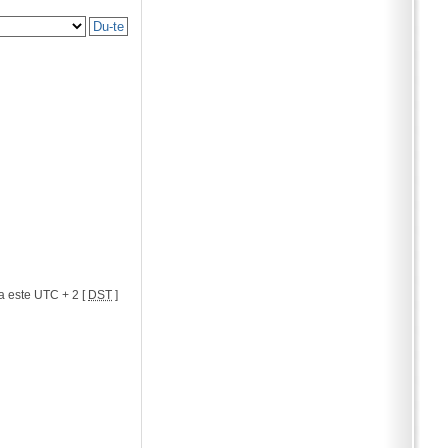
a este UTC + 2 [
DST
]