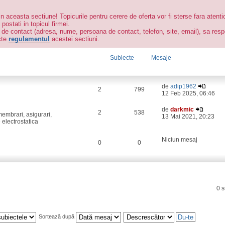
in aceasta sectiune! Topicurile pentru cerere de oferta vor fi sterse fara atenti
postati in topicul firmei.
 de contact (adresa, nume, persoana de contact, telefon, site, email), sa respe
cte
regulamentul
acestei sectiuni.
Subiecte
Mesaje
de
adip1962
2
799
12 Feb 2025, 06:46
de
darkmic
2
538
membrari, asigurari,
13 Mai 2021, 20:23
 electrostatica
Niciun mesaj
0
0
0 
Sortează după