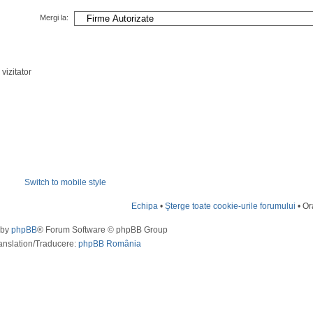
Mergi la:
vizitator
Switch to mobile style
Echipa
•
Şterge toate cookie-urile forumului
• Or
 by
phpBB
® Forum Software © phpBB Group
anslation/Traducere:
phpBB România