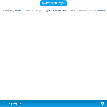
Switch to full style
Powered by
phpBB
© phpBB Group.
phpBB Mobile / SEO by
Artodia
.
Prima pagină