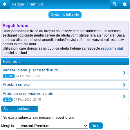
Vanzari Premium
Switch to full style
Reguli forum
Doar persoanele fizice au dreptul sa initieze cate un subiect nou in aceasta
sectiune! Topicurile pentru cerere de oferta vor fi sterse fara atentionare! Daca
doriti sa aflati pretul unui anumit produs/serviciu oferit de vanzatorul respectiv,
postati in topicul dorit.
Utilizatorii care doresc sa isi publice oferta trebuie sa respecte
regulamentul
acestei sectiuni.
Forumuri
Vanzari piese şi accesorii auto
1, 948
24 Iun 2026, 12:01
Prestari servicii
Produse si servicii non-auto
1, 11
07 Feb 2020, 23:45
Scrie un subiect nou
Nu există subiecte sau mesaje în acest forum.
Mergi la: