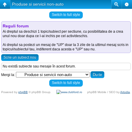
Produse si servicii non-auto
Switch to full style
Reguli forum
Ai dreptul sa deschizi 1 topic/subiect per sectiune, cu posibilitatea de a crea
unul nou doar dupa ce l-ai inchis pe cel activ/deschis.
Ai dreptul sa postezi un mesaj de "UP" doar la 3 zile de la ultimul mesaj scris in
topicul/subiectul tau, indiferent daca acesta e "UP" sau nu.
Scrie un subiect nou
Nu există subiecte sau mesaje în acest forum.
Mergi la:
Switch to full style
Powered by
phpBB
© phpBB Group.
phpBB Mobile / SEO by
Artodia
.