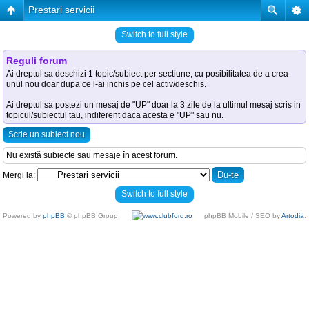
Prestari servicii
Switch to full style
Reguli forum
Ai dreptul sa deschizi 1 topic/subiect per sectiune, cu posibilitatea de a crea
unul nou doar dupa ce l-ai inchis pe cel activ/deschis.
Ai dreptul sa postezi un mesaj de "UP" doar la 3 zile de la ultimul mesaj scris in
topicul/subiectul tau, indiferent daca acesta e "UP" sau nu.
Scrie un subiect nou
Nu există subiecte sau mesaje în acest forum.
Mergi la:
Switch to full style
Powered by
phpBB
© phpBB Group.
phpBB Mobile / SEO by
Artodia
.