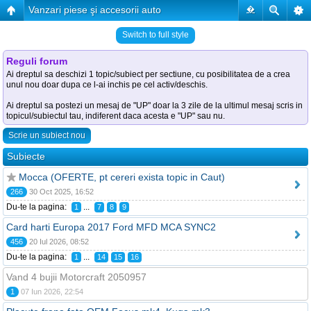
Vanzari piese şi accesorii auto
�
Switch to full style
Reguli forum
Ai dreptul sa deschizi 1 topic/subiect per sectiune, cu posibilitatea de a crea
unul nou doar dupa ce l-ai inchis pe cel activ/deschis.
Ai dreptul sa postezi un mesaj de "UP" doar la 3 zile de la ultimul mesaj scris in
topicul/subiectul tau, indiferent daca acesta e "UP" sau nu.
Scrie un subiect nou
Subiecte
Mocca (OFERTE, pt cereri exista topic in Caut)
266
30 Oct 2025, 16:52
Du-te la pagina:
...
1
7
8
9
Card harti Europa 2017 Ford MFD MCA SYNC2
456
20 Iul 2026, 08:52
Du-te la pagina:
...
1
14
15
16
Vand 4 bujii Motorcraft 2050957
1
07 Iun 2026, 22:54