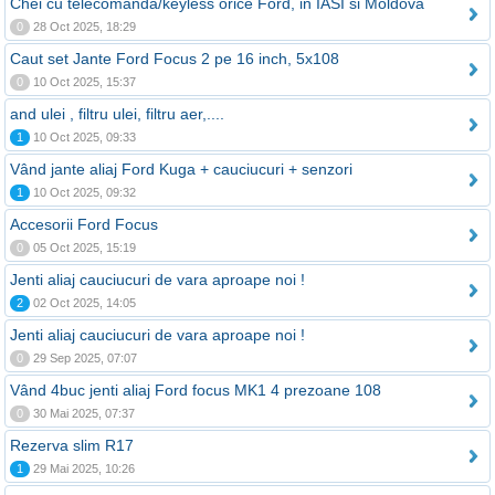
Chei cu telecomanda/keyless orice Ford, in IASI si Moldova
0
28 Oct 2025, 18:29
Caut set Jante Ford Focus 2 pe 16 inch, 5x108
0
10 Oct 2025, 15:37
and ulei , filtru ulei, filtru aer,....
1
10 Oct 2025, 09:33
Vând jante aliaj Ford Kuga + cauciucuri + senzori
1
10 Oct 2025, 09:32
Accesorii Ford Focus
0
05 Oct 2025, 15:19
Jenti aliaj cauciucuri de vara aproape noi !
2
02 Oct 2025, 14:05
Jenti aliaj cauciucuri de vara aproape noi !
0
29 Sep 2025, 07:07
Vând 4buc jenti aliaj Ford focus MK1 4 prezoane 108
0
30 Mai 2025, 07:37
Rezerva slim R17
1
29 Mai 2025, 10:26