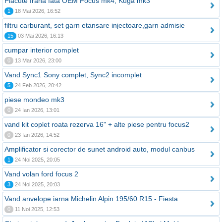
Placute frana fata OEM Focus mk4, Kuga mk3
1
18 Mai 2026, 16:52
filtru carburant, set garn etansare injectoare,garn admisie
15
03 Mai 2026, 16:13
cumpar interior complet
0
13 Mar 2026, 23:00
Vand Sync1 Sony complet, Sync2 incomplet
5
24 Feb 2026, 20:42
piese mondeo mk3
0
24 Ian 2026, 13:01
vand kit coplet roata rezerva 16" + alte piese pentru focus2
0
23 Ian 2026, 14:52
Amplificator si corector de sunet android auto, modul canbus
1
24 Noi 2025, 20:05
Vand volan ford focus 2
3
24 Noi 2025, 20:03
Vand anvelope iarna Michelin Alpin 195/60 R15 - Fiesta
0
11 Noi 2025, 12:53