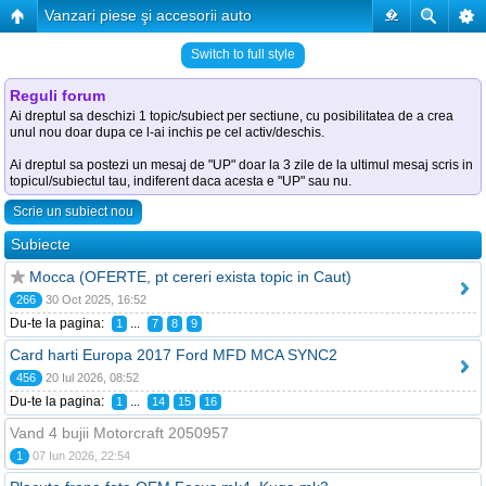
Vanzari piese şi accesorii auto
�
Switch to full style
Reguli forum
Ai dreptul sa deschizi 1 topic/subiect per sectiune, cu posibilitatea de a crea
unul nou doar dupa ce l-ai inchis pe cel activ/deschis.
Ai dreptul sa postezi un mesaj de "UP" doar la 3 zile de la ultimul mesaj scris in
topicul/subiectul tau, indiferent daca acesta e "UP" sau nu.
Scrie un subiect nou
Subiecte
Mocca (OFERTE, pt cereri exista topic in Caut)
266
30 Oct 2025, 16:52
Du-te la pagina:
...
1
7
8
9
Card harti Europa 2017 Ford MFD MCA SYNC2
456
20 Iul 2026, 08:52
Du-te la pagina:
...
1
14
15
16
Vand 4 bujii Motorcraft 2050957
1
07 Iun 2026, 22:54