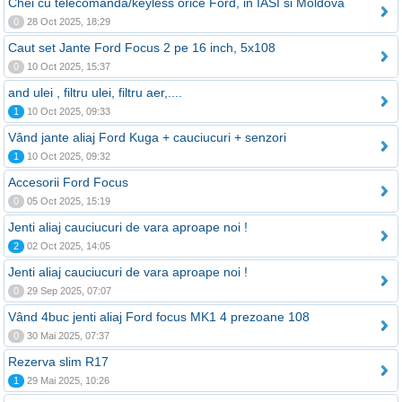
Chei cu telecomanda/keyless orice Ford, in IASI si Moldova
0
28 Oct 2025, 18:29
Caut set Jante Ford Focus 2 pe 16 inch, 5x108
0
10 Oct 2025, 15:37
and ulei , filtru ulei, filtru aer,....
1
10 Oct 2025, 09:33
Vând jante aliaj Ford Kuga + cauciucuri + senzori
1
10 Oct 2025, 09:32
Accesorii Ford Focus
0
05 Oct 2025, 15:19
Jenti aliaj cauciucuri de vara aproape noi !
2
02 Oct 2025, 14:05
Jenti aliaj cauciucuri de vara aproape noi !
0
29 Sep 2025, 07:07
Vând 4buc jenti aliaj Ford focus MK1 4 prezoane 108
0
30 Mai 2025, 07:37
Rezerva slim R17
1
29 Mai 2025, 10:26