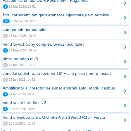
Placute frana fata OEM Focus mk4, Kuga mk3
1
18 Mai 2026, 16:52
filtru carburant, set garn etansare injectoare,garn admisie
15
03 Mai 2026, 16:13
cumpar interior complet
0
13 Mar 2026, 23:00
Vand Sync1 Sony complet, Sync2 incomplet
5
24 Feb 2026, 20:42
piese mondeo mk3
0
24 Ian 2026, 13:01
vand kit coplet roata rezerva 16" + alte piese pentru focus2
0
23 Ian 2026, 14:52
Amplificator si corector de sunet android auto, modul canbus
1
24 Noi 2025, 20:05
Vand volan ford focus 2
3
24 Noi 2025, 20:03
Vand anvelope iarna Michelin Alpin 195/60 R15 - Fiesta
0
11 Noi 2025, 12:53