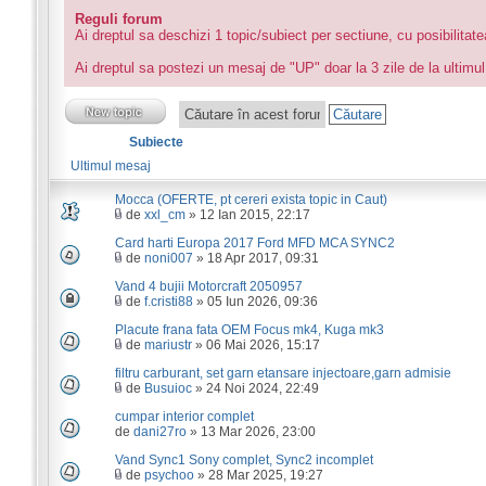
Reguli forum
Ai dreptul sa deschizi 1 topic/subiect per sectiune, cu posibilitat
Ai dreptul sa postezi un mesaj de "UP" doar la 3 zile de la ultimul
Subiecte
Ultimul mesaj
Mocca (OFERTE, pt cereri exista topic in Caut)
de
xxl_cm
» 12 Ian 2015, 22:17
Card harti Europa 2017 Ford MFD MCA SYNC2
de
noni007
» 18 Apr 2017, 09:31
Vand 4 bujii Motorcraft 2050957
de
f.cristi88
» 05 Iun 2026, 09:36
Placute frana fata OEM Focus mk4, Kuga mk3
de
mariustr
» 06 Mai 2026, 15:17
filtru carburant, set garn etansare injectoare,garn admisie
de
Busuioc
» 24 Noi 2024, 22:49
cumpar interior complet
de
dani27ro
» 13 Mar 2026, 23:00
Vand Sync1 Sony complet, Sync2 incomplet
de
psychoo
» 28 Mar 2025, 19:27