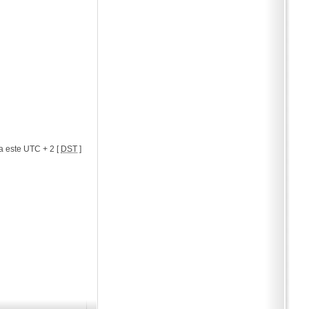
a este UTC + 2 [
DST
]