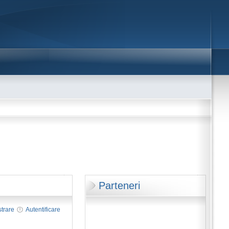
Parteneri
strare
Autentificare