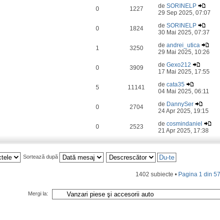
de
SORINELP
0
1227
29 Sep 2025, 07:07
de
SORINELP
0
1824
30 Mai 2025, 07:37
de
andrei_utica
1
3250
29 Mai 2025, 10:26
de
Gexo212
0
3909
17 Mai 2025, 17:55
de
cata35
5
11141
04 Mai 2025, 06:11
de
DannySer
0
2704
24 Apr 2025, 19:15
de
cosmindaniel
0
2523
21 Apr 2025, 17:38
Sortează după
1402 subiecte •
Pagina
1
din
5
Mergi la: