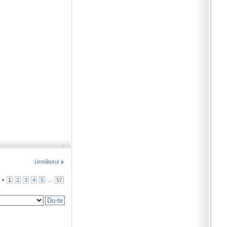
Următorul
7
•
...
1
2
3
4
5
57