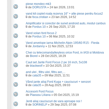
piese mondeo mk3
de
DORUSTA
» 24 Ian 2026, 13:01
vand kit coplet roata rezerva 16" + alte piese pentru focus2
de
foca.cristian
» 23 Ian 2026, 14:52
Amplificator si corector de sunet android auto, modul canbus
de
Fordus 10
» 26 Sep 2025, 17:20
Vand volan ford focus 2
de
Fordus 10
» 06 Mai 2025, 10:32
Vand anvelope iarna Michelin Alpin 195/60 R15 - Fiesta
de
Jordanny
» 11 Noi 2025, 12:53
Chei cu telecomanda/keyless orice Ford, in IASI si Moldova
de
Biorel
» 28 Oct 2025, 18:29
Caut set Jante Ford Focus 2 pe 16 inch, 5x108
de
blackwolf
» 10 Oct 2025, 15:37
and ulei , filtru ulei, filtru aer,....
de
cata35
» 09 Mai 2025, 11:51
Vând jante aliaj Ford Kuga + cauciucuri + senzori
de
cata35
» 28 Aug 2025, 09:03
Accesorii Ford Focus
de
Plaeasu Liliana
» 05 Oct 2025, 15:19
Jenti aliaj cauciucuri de vara aproape noi !
de
SORINELP
» 29 Sep 2025, 07:08