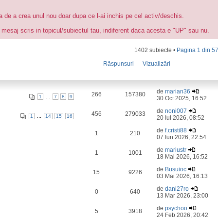
ea de a crea unul nou doar dupa ce l-ai inchis pe cel activ/deschis.
 mesaj scris in topicul/subiectul tau, indiferent daca acesta e "UP" sau nu.
1402 subiecte •
Pagina
1
din
5
Răspunsuri
Vizualizări
de
marian36
266
157380
...
1
7
8
9
30 Oct 2025, 16:52
de
noni007
456
279033
...
1
14
15
16
20 Iul 2026, 08:52
de
f.cristi88
1
210
07 Iun 2026, 22:54
de
mariustr
1
1001
18 Mai 2026, 16:52
de
Busuioc
15
9226
03 Mai 2026, 16:13
de
dani27ro
0
640
13 Mar 2026, 23:00
de
psychoo
5
3918
24 Feb 2026, 20:42