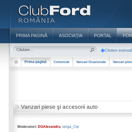
PRIMA PAGINĂ
ASOCIAŢIA
PORTAL
FO
Căutare avansat
Prima pagină
Comercial
Vanzari Ocazionale
Vanzari pies
Vanzari piese şi accesorii auto
Moderatori:
DGAlexandru
,
verga_Cip