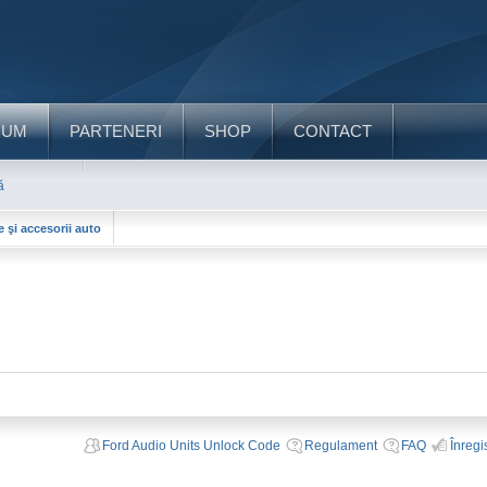
RUM
PARTENERI
SHOP
CONTACT
ă
e şi accesorii auto
Ford Audio Units Unlock Code
Regulament
FAQ
Înregi