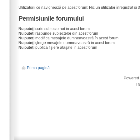
Utilizatorii ce navighează pe acest forum: Niciun utilizator înregistrat şi 3 
Permisiunile forumului
Nu puteţi
scrie subiecte noi în acest forum
Nu puteţi
răspunde subiectelor din acest forum
Nu puteţi
modifica mesajele dumneavoastră în acest forum
Nu puteţi
şterge mesajele dumneavoastră în acest forum
Nu puteţi
publica fişiere ataşate în acest forum
Prima pagină
Powered
Tr