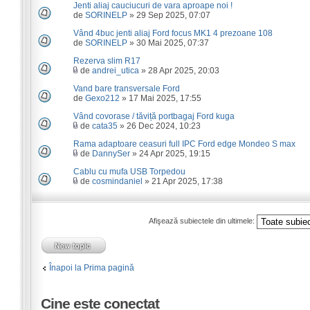
Jenti aliaj cauciucuri de vara aproape noi !
de
SORINELP
» 29 Sep 2025, 07:07
Vând 4buc jenti aliaj Ford focus MK1 4 prezoane 108
de
SORINELP
» 30 Mai 2025, 07:37
Rezerva slim R17
de
andrei_utica
» 28 Apr 2025, 20:03
Vand bare transversale Ford
de
Gexo212
» 17 Mai 2025, 17:55
Vând covorase / tăviță portbagaj Ford kuga
de
cata35
» 26 Dec 2024, 10:23
Rama adaptoare ceasuri full IPC Ford edge Mondeo S max
de
DannySer
» 24 Apr 2025, 19:15
Cablu cu mufa USB Torpedou
de
cosmindaniel
» 21 Apr 2025, 17:38
Afişează subiectele din ultimele:
Înapoi la Prima pagină
Cine este conectat