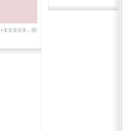
7
•
...
1
2
3
4
5
57