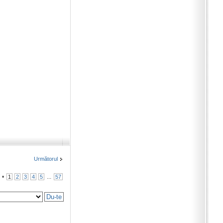
Următorul
7
•
...
1
2
3
4
5
57