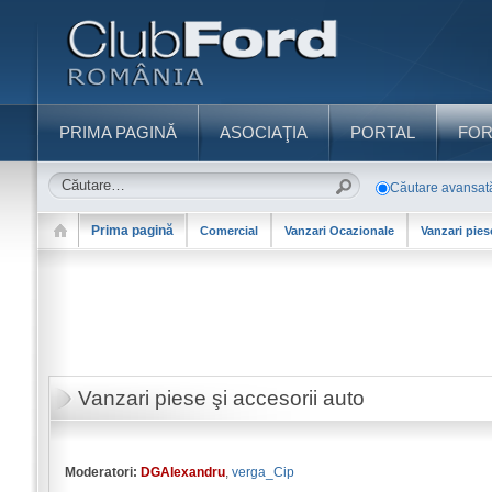
PRIMA PAGINĂ
ASOCIAŢIA
PORTAL
FO
Căutare avansat
Prima pagină
Comercial
Vanzari Ocazionale
Vanzari pies
Vanzari piese şi accesorii auto
Moderatori:
DGAlexandru
,
verga_Cip