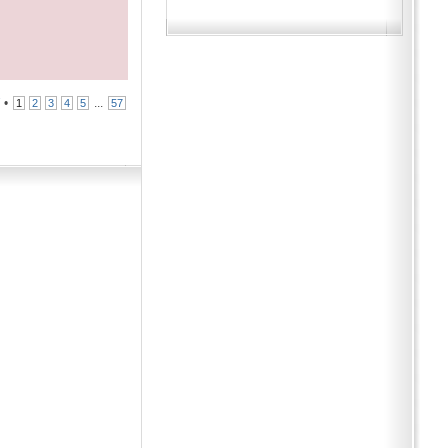
7
•
...
1
2
3
4
5
57