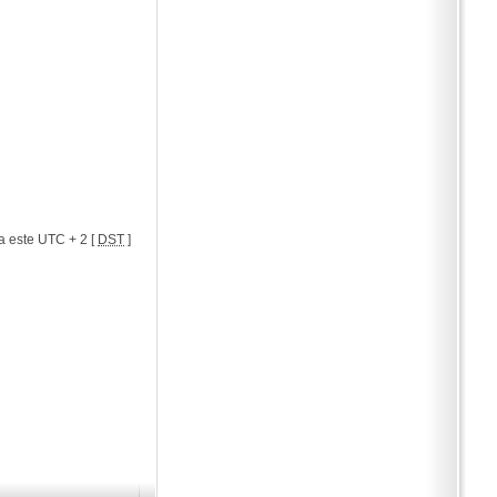
a este UTC + 2 [
DST
]