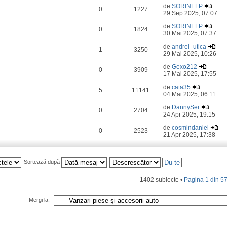
de
SORINELP
0
1227
29 Sep 2025, 07:07
de
SORINELP
0
1824
30 Mai 2025, 07:37
de
andrei_utica
1
3250
29 Mai 2025, 10:26
de
Gexo212
0
3909
17 Mai 2025, 17:55
de
cata35
5
11141
04 Mai 2025, 06:11
de
DannySer
0
2704
24 Apr 2025, 19:15
de
cosmindaniel
0
2523
21 Apr 2025, 17:38
Sortează după
1402 subiecte •
Pagina
1
din
5
Mergi la: