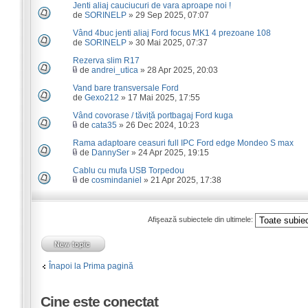
Jenti aliaj cauciucuri de vara aproape noi !
de
SORINELP
» 29 Sep 2025, 07:07
Vând 4buc jenti aliaj Ford focus MK1 4 prezoane 108
de
SORINELP
» 30 Mai 2025, 07:37
Rezerva slim R17
de
andrei_utica
» 28 Apr 2025, 20:03
Vand bare transversale Ford
de
Gexo212
» 17 Mai 2025, 17:55
Vând covorase / tăviță portbagaj Ford kuga
de
cata35
» 26 Dec 2024, 10:23
Rama adaptoare ceasuri full IPC Ford edge Mondeo S max
de
DannySer
» 24 Apr 2025, 19:15
Cablu cu mufa USB Torpedou
de
cosmindaniel
» 21 Apr 2025, 17:38
Afişează subiectele din ultimele:
Înapoi la Prima pagină
Cine este conectat