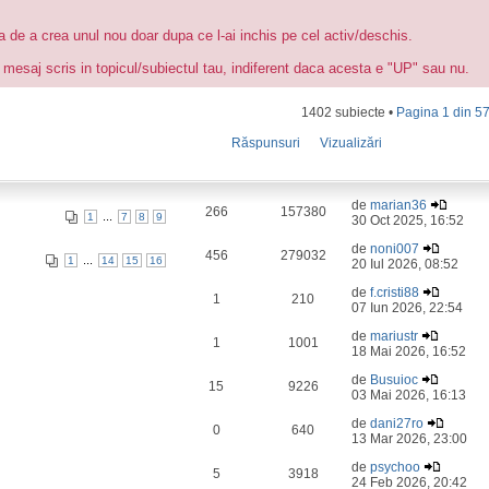
ea de a crea unul nou doar dupa ce l-ai inchis pe cel activ/deschis.
 mesaj scris in topicul/subiectul tau, indiferent daca acesta e "UP" sau nu.
1402 subiecte •
Pagina
1
din
5
Răspunsuri
Vizualizări
de
marian36
266
157380
...
1
7
8
9
30 Oct 2025, 16:52
de
noni007
456
279032
...
1
14
15
16
20 Iul 2026, 08:52
de
f.cristi88
1
210
07 Iun 2026, 22:54
de
mariustr
1
1001
18 Mai 2026, 16:52
de
Busuioc
15
9226
03 Mai 2026, 16:13
de
dani27ro
0
640
13 Mar 2026, 23:00
de
psychoo
5
3918
24 Feb 2026, 20:42