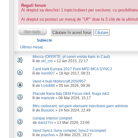
Reguli forum
Ai dreptul sa deschizi 1 topic/subiect per sectiune, cu posibilitat
Ai dreptul sa postezi un mesaj de "UP" doar la 3 zile de la ultimul
Subiecte
Ultimul mesaj
Mocca (OFERTE, pt cereri exista topic in Caut)
de
xxl_cm
» 12 Ian 2015, 22:17
Card harti Europa 2017 Ford MFD MCA SYNC2
de
noni007
» 18 Apr 2017, 09:31
Vand 4 bujii Motorcraft 2050957
de
f.cristi88
» 05 Iun 2026, 09:36
Placute frana fata OEM Focus mk4, Kuga mk3
de
mariustr
» 06 Mai 2026, 15:17
filtru carburant, set garn etansare injectoare,garn admisie
de
Busuioc
» 24 Noi 2024, 22:49
cumpar interior complet
de
dani27ro
» 13 Mar 2026, 23:00
Vand Sync1 Sony complet, Sync2 incomplet
de
psychoo
» 28 Mar 2025, 19:27