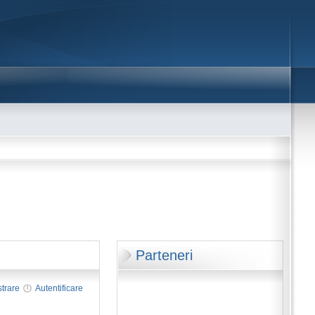
Parteneri
strare
Autentificare