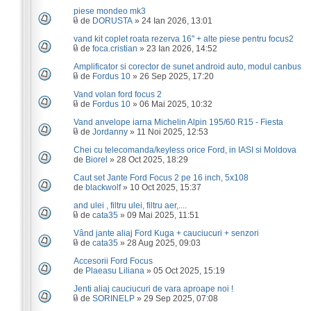
piese mondeo mk3
de
DORUSTA
» 24 Ian 2026, 13:01
vand kit coplet roata rezerva 16" + alte piese pentru focus2
de
foca.cristian
» 23 Ian 2026, 14:52
Amplificator si corector de sunet android auto, modul canbus
de
Fordus 10
» 26 Sep 2025, 17:20
Vand volan ford focus 2
de
Fordus 10
» 06 Mai 2025, 10:32
Vand anvelope iarna Michelin Alpin 195/60 R15 - Fiesta
de
Jordanny
» 11 Noi 2025, 12:53
Chei cu telecomanda/keyless orice Ford, in IASI si Moldova
de
Biorel
» 28 Oct 2025, 18:29
Caut set Jante Ford Focus 2 pe 16 inch, 5x108
de
blackwolf
» 10 Oct 2025, 15:37
and ulei , filtru ulei, filtru aer,....
de
cata35
» 09 Mai 2025, 11:51
Vând jante aliaj Ford Kuga + cauciucuri + senzori
de
cata35
» 28 Aug 2025, 09:03
Accesorii Ford Focus
de
Plaeasu Liliana
» 05 Oct 2025, 15:19
Jenti aliaj cauciucuri de vara aproape noi !
de
SORINELP
» 29 Sep 2025, 07:08