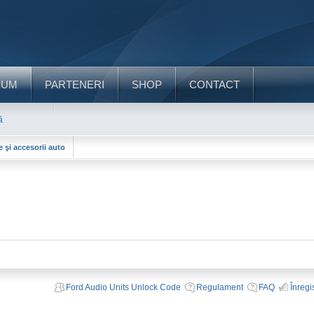
RUM
PARTENERI
SHOP
CONTACT
ă
e şi accesorii auto
Ford Audio Units Unlock Code
Regulament
FAQ
Înregi