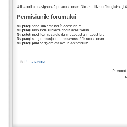
Utilizatorii ce navighează pe acest forum: Niciun utilizator înregistrat şi 6 
Permisiunile forumului
Nu puteţi
scrie subiecte noi în acest forum
Nu puteţi
răspunde subiectelor din acest forum
Nu puteţi
modifica mesajele dumneavoastră în acest forum
Nu puteţi
şterge mesajele dumneavoastră în acest forum
Nu puteţi
publica fişiere ataşate în acest forum
Prima pagină
Powered
Tr