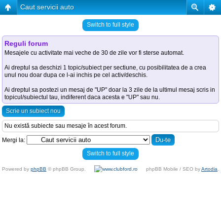
Caut servicii auto
Switch to full style
Reguli forum
Mesajele cu activitate mai veche de 30 de zile vor fi sterse automat.
Ai dreptul sa deschizi 1 topic/subiect per sectiune, cu posibilitatea de a crea
unul nou doar dupa ce l-ai inchis pe cel activ/deschis.
Ai dreptul sa postezi un mesaj de "UP" doar la 3 zile de la ultimul mesaj scris in
topicul/subiectul tau, indiferent daca acesta e "UP" sau nu.
Scrie un subiect nou
Nu există subiecte sau mesaje în acest forum.
Mergi la:
Switch to full style
Powered by
phpBB
© phpBB Group.
phpBB Mobile / SEO by
Artodia
.