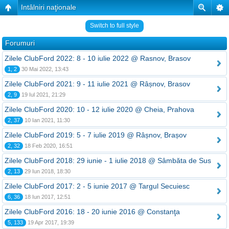
Intâlniri naţionale
Switch to full style
Forumuri
Zilele ClubFord 2022: 8 - 10 iulie 2022 @ Rasnov, Brasov
1, 2
30 Mai 2022, 13:43
Zilele ClubFord 2021: 9 - 11 iulie 2021 @ Râșnov, Brasov
2, 9
19 Iul 2021, 21:29
Zilele ClubFord 2020: 10 - 12 iulie 2020 @ Cheia, Prahova
2, 37
10 Ian 2021, 11:30
Zilele ClubFord 2019: 5 - 7 iulie 2019 @ Râșnov, Brașov
2, 32
18 Feb 2020, 16:51
Zilele ClubFord 2018: 29 iunie - 1 iulie 2018 @ Sâmbăta de Sus
2, 13
29 Iun 2018, 18:30
Zilele ClubFord 2017: 2 - 5 iunie 2017 @ Targul Secuiesc
6, 36
18 Iun 2017, 12:51
Zilele ClubFord 2016: 18 - 20 iunie 2016 @ Constanţa
5, 133
19 Apr 2017, 19:39