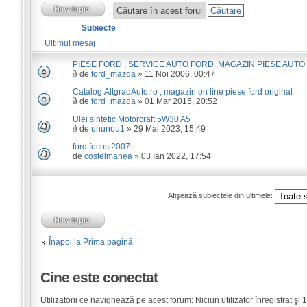
Subiecte
Ultimul mesaj
PIESE FORD , SERVICE AUTO FORD ,MAGAZIN PIESE AUTO
de
ford_mazda
» 11 Noi 2006, 00:47
Catalog.AltgradAuto.ro , magazin on line piese ford original
de
ford_mazda
» 01 Mar 2015, 20:52
Ulei sintetic Motorcraft 5W30 A5
de
ununou1
» 29 Mai 2023, 15:49
ford focus 2007
de
costelmanea
» 03 Ian 2022, 17:54
Afişează subiectele din ultimele:
Înapoi la Prima pagină
Cine este conectat
Utilizatorii ce navighează pe acest forum: Niciun utilizator înregistrat şi 1 