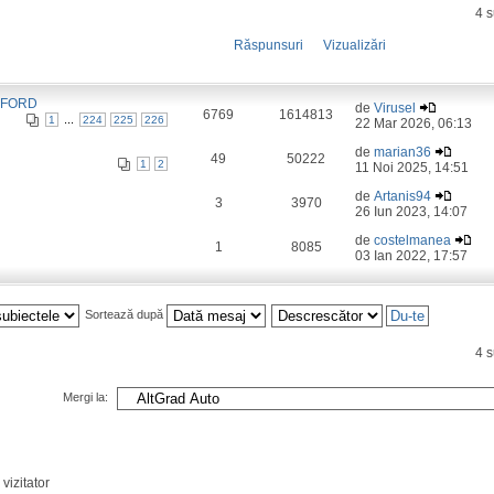
4 
Răspunsuri
Vizualizări
 FORD
de
Virusel
6769
1614813
...
1
224
225
226
22 Mar 2026, 06:13
de
marian36
49
50222
1
2
11 Noi 2025, 14:51
de
Artanis94
3
3970
26 Iun 2023, 14:07
de
costelmanea
1
8085
03 Ian 2022, 17:57
Sortează după
4 
Mergi la:
vizitator