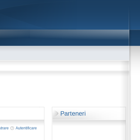
Parteneri
strare
Autentificare