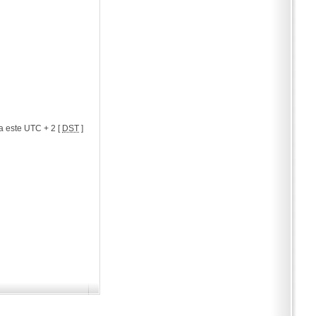
a este UTC + 2 [
DST
]