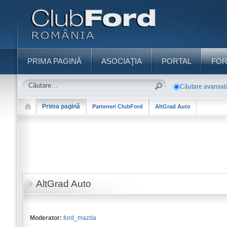
PRIMA PAGINĂ
ASOCIAŢIA
PORTAL
FO
Căutare avansat
Prima pagină
Parteneri ClubFord
AltGrad Auto
AltGrad Auto
Moderator:
ford_mazda