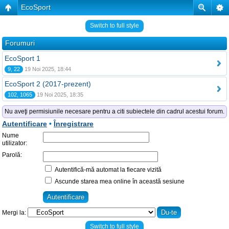
EcoSport
Switch to full style
Forumuri
EcoSport 1
9, 22
19 Noi 2025, 18:44
EcoSport 2 (2017-prezent)
102, 1065
19 Noi 2025, 18:35
Nu aveţi permisiunile necesare pentru a citi subiectele din cadrul acestui forum.
Autentificare
•
Înregistrare
Nume
utilizator:
Parolă:
Autentifică-mă automat la fiecare vizită
Ascunde starea mea online în această sesiune
Mergi la:
Switch to full style