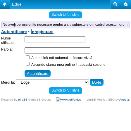
Edge
Switch to full style
Nu aveţi permisiunile necesare pentru a citi subiectele din cadrul acestui forum.
Autentificare
•
Înregistrare
Nume
utilizator:
Parolă:
Autentifică-mă automat la fiecare vizită
Ascunde starea mea online în această sesiune
Mergi la:
Switch to full style
Powered by
phpBB
© phpBB Group.
phpBB Mobile / SEO by
Artodia
.