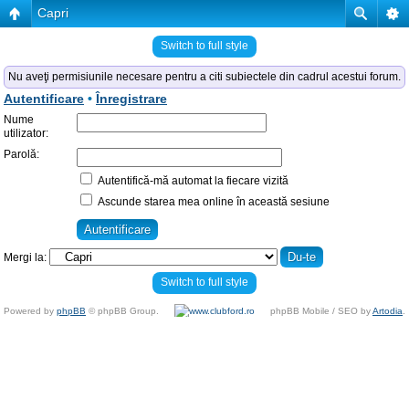
Capri
Switch to full style
Nu aveţi permisiunile necesare pentru a citi subiectele din cadrul acestui forum.
Autentificare
•
Înregistrare
Nume
utilizator:
Parolă:
Autentifică-mă automat la fiecare vizită
Ascunde starea mea online în această sesiune
Mergi la:
Switch to full style
Powered by
phpBB
© phpBB Group.
phpBB Mobile / SEO by
Artodia
.